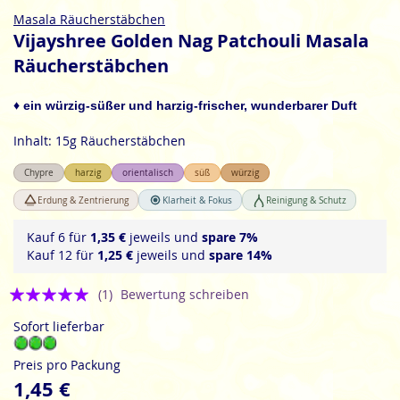
Zum
Masala Räucherstäbchen
Anfang
Vijayshree Golden Nag Patchouli Masala
der
Räucherstäbchen
Bildgalerie
springen
♦ ein würzig-süßer und harzig-frischer, wunderbarer Duft
Inhalt: 15g Räucherstäbchen
Chypre
harzig
orientalisch
süß
würzig
Erdung & Zentrierung
Klarheit & Fokus
Reinigung & Schutz
Kauf 6 für
1,35 €
jeweils und
spare
7
%
Kauf 12 für
1,25 €
jeweils und
spare
14
%
Bewertung:
(1)
Bewertung schreiben
5
Sofort lieferbar
Preis pro Packung
1,45 €