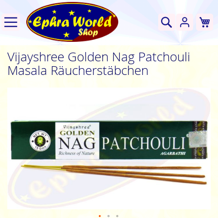
W
Suche
Vijayshree Golden Nag Patchouli
Masala Räucherstäbchen
Zum
Ende
der
Bildgalerie
springen