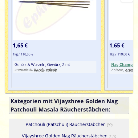
1,65 €
1,65 €
1kg / 110,00 €
1kg / 110,00 €
Gehölz & Wurzeln, Gewürz, Zimt
Nag Champa
,
harzig
würzig
aromatisch,
,
orienta
hölzern,
Kategorien mit Vijayshree Golden Nag
Patchouli Masala Räucherstäbchen:
Patchouli (Patschuli) Räucherstäbchen
(99)
Vijayshree Golden Nag Räucherstäbchen
(139)