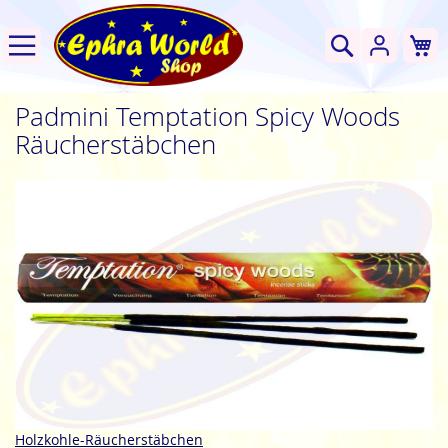
W
Suche
Padmini Temptation Spicy Woods
Räucherstäbchen
Zum
Ende
der
Bildgalerie
springen
Zum
Holzkohle-Räucherstäbchen