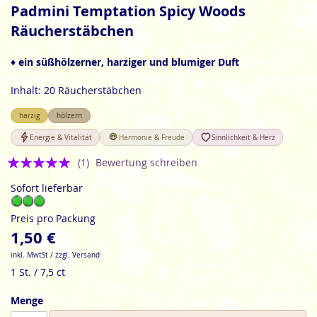
Anfang
Padmini Temptation Spicy Woods
der
Räucherstäbchen
Bildgalerie
springen
♦ ein süßhölzerner, harziger und blumiger Duft
Inhalt: 20 Räucherstäbchen
harzig
hölzern
Energie & Vitalität
Harmonie & Freude
Sinnlichkeit & Herz
Bewertung:
(1)
Bewertung schreiben
5
Sofort lieferbar
Preis pro Packung
1,50 €
inkl. MwtSt / zzgl. Versand
1 St. / 7,5 ct
Menge