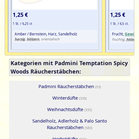
1,25 €
1,25 €
1 St. / 6,25 ct
1 St. / 6,5 ct.
Amber / Bernstein, Harz, Sandelholz
Frucht,
Gewürz
harzig
hölzern
,
, orientalisch
hölzern
fruchtig,
Kategorien mit Padmini Temptation Spicy
Woods Räucherstäbchen:
Padmini Räucherstäbchen
(53)
Winterdüfte
(330)
Weihnachtsdüfte
(335)
Sandelholz, Adlerholz & Palo Santo
Räucherstäbchen
(583)
Herbstdüfte