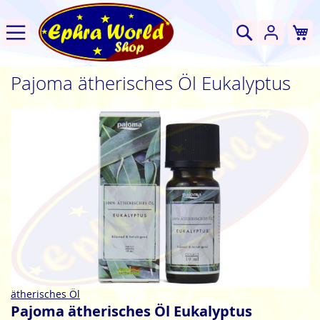
W
Suche
Pajoma ätherisches Öl Eukalyptus
Zum
Ende
der
Bildgalerie
springen
Zum
ätherisches Öl
Anfang
Pajoma ätherisches Öl Eukalyptus