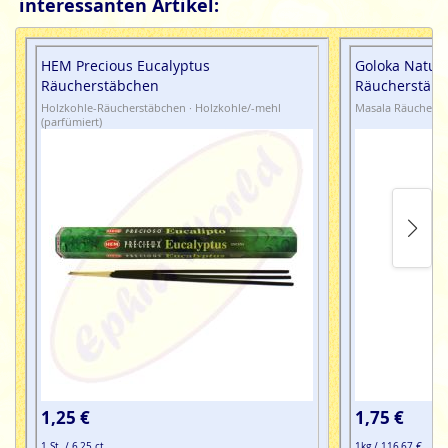
interessanten Artikel:
HEM Precious Eucalyptus
Goloka Natura
Räucherstäbchen
Räucherstäb
Holzkohle-Räucherstäbchen · Holzkohle/-mehl
Masala Räucherst
(parfümiert)
1,25 €
1,75 €
1 St. / 6,25 ct
1kg / 116,67 €