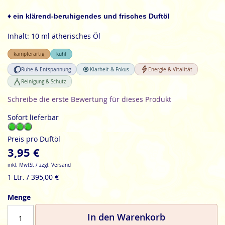
der
Bildgalerie
♦ ein klärend-beruhigendes und frisches Duftöl
springen
Inhalt: 10 ml ätherisches Öl
kampferartig
kühl
Ruhe & Entspannung
Klarheit & Fokus
Energie & Vitalität
Reinigung & Schutz
Schreibe die erste Bewertung für dieses Produkt
Sofort lieferbar
Preis pro Duftöl
3,95 €
inkl. MwtSt / zzgl. Versand
1 Ltr. / 395,00 €
Menge
In den Warenkorb