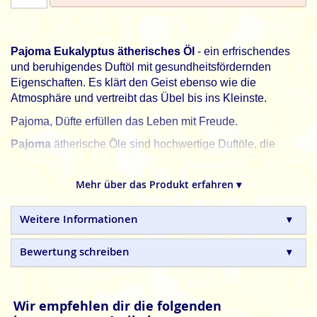
Pajoma Eukalyptus ätherisches Öl
- ein erfrischendes
und beruhigendes Duftöl mit gesundheitsfördernden
Eigenschaften. Es klärt den Geist ebenso wie die
Atmosphäre und vertreibt das Übel bis ins Kleinste.
Pajoma, Düfte erfüllen das Leben mit Freude.
Pajoma
ätherische Öle sind hochwertige Duftöle, die
strengen Qualitätsanforderungen entsprechen. Eine
ständige Qualitätskontrolle sorgt für einen unbeschwerten
Mehr über das Produkt erfahren ▾
Duftgenuss.
Gemäß der EU-Gesetzgebung müssen wir Dich darauf hinweisen
Weitere Informationen
folgendes zu beachten:
Achtung
Bewertung schreiben
Achtung
Gefahr
Wir empfehlen dir die folgenden
Gefahr