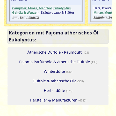
Campher, Minze, Menthol
,
Eukalyptus
,
Harz, Kräuter, 
Gehölz & Wurzeln
, Kräuter, Laub & Blätter
Minze, Mentho
kampferartig
kampferartig
grün,
, 
Kategorien mit Pajoma ätherisches Öl
Eukalyptus:
Ätherische Duftöle - Raumduft
(121)
Pajoma Parfümöle & ätherische Duftöle
(138)
Winterdüfte
(330)
Duftöle & ätherische Öle
(568)
Herbstdüfte
(825)
Hersteller & Manufakturen
(6782)