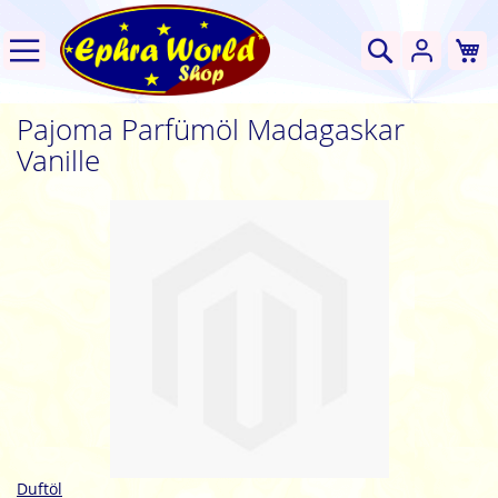
W
Suche
Pajoma Parfümöl Madagaskar
Vanille
Zum
Ende
der
Bildgalerie
springen
Zum
Duftöl