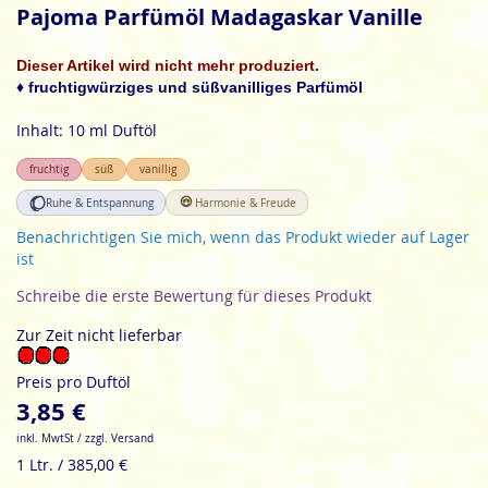
Anfang
Pajoma Parfümöl Madagaskar Vanille
der
Bildgalerie
Dieser Artikel wird nicht mehr produziert.
springen
♦ fruchtigwürziges und süßvanilliges Parfümöl
Inhalt: 10 ml Duftöl
fruchtig
süß
vanillig
Ruhe & Entspannung
Harmonie & Freude
Benachrichtigen Sie mich, wenn das Produkt wieder auf Lager
ist
Schreibe die erste Bewertung für dieses Produkt
Zur Zeit nicht lieferbar
Preis pro Duftöl
3,85 €
inkl. MwtSt / zzgl. Versand
1 Ltr. / 385,00 €