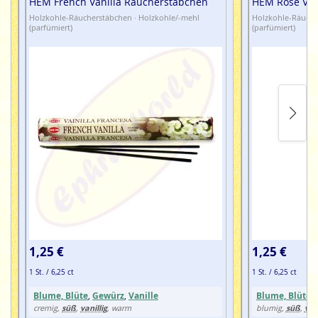
HEM French Vanilla Räucherstäbchen
HEM Rose Van
Holzkohle-Räucherstäbchen · Holzkohle/-mehl
Holzkohle-Räuche
(parfümiert)
(parfümiert)
1,25 €
1,25 €
1 St. / 6,25 ct
1 St. / 6,25 ct
Blume, Blüte
,
Gewürz
,
Vanille
Blume, Blüte
,
süß
vanillig
süß
vani
cremig,
,
, warm
blumig,
,