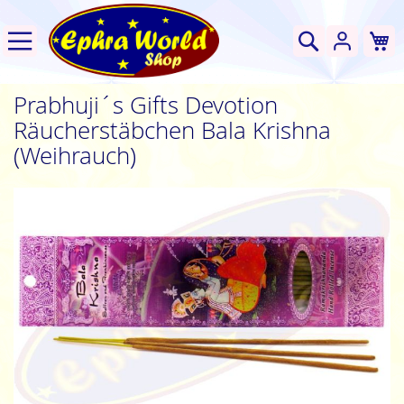
W
Suche
Prabhuji´s Gifts Devotion
Räucherstäbchen Bala Krishna
(Weihrauch)
Zum
Ende
der
Bildgalerie
springen