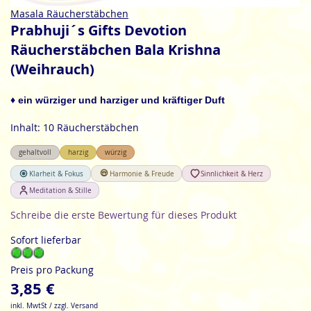
Zum
Masala Räucherstäbchen
Anfang
Prabhuji´s Gifts Devotion
der
Räucherstäbchen Bala Krishna
Bildgalerie
(Weihrauch)
springen
♦ ein würziger und harziger und kräftiger Duft
Inhalt: 10 Räucherstäbchen
gehaltvoll
harzig
würzig
Klarheit & Fokus
Harmonie & Freude
Sinnlichkeit & Herz
Meditation & Stille
Schreibe die erste Bewertung für dieses Produkt
Sofort lieferbar
Preis pro Packung
3,85 €
inkl. MwtSt / zzgl. Versand