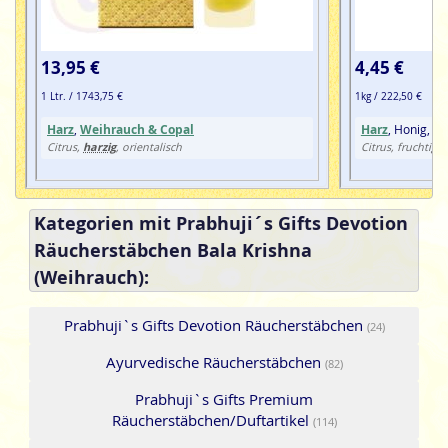
sind aus 100% natürlichen Zutaten und in Handarbeit
hergestellte Premiumprodukte, ohne tierische, toxische
oder petrochemische Zusätze.
13,95 €
4,45 €
1 Ltr. / 1743,75 €
1kg / 222,50 €
Harz
,
Weihrauch & Copal
Harz
, Honig, Kr
harzig
Citrus,
, orientalisch
Citrus, fruchtig, 
Kategorien mit Prabhuji´s Gifts Devotion
Räucherstäbchen Bala Krishna
(Weihrauch):
Prabhuji`s Gifts Devotion Räucherstäbchen
(24)
Ayurvedische Räucherstäbchen
(82)
Prabhuji`s Gifts Premium
Räucherstäbchen/Duftartikel
(114)