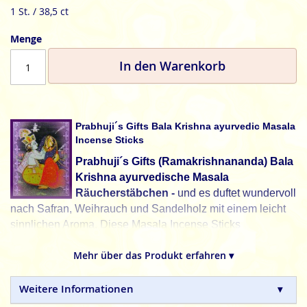
1 St. / 38,5 ct
Menge
In den Warenkorb
Prabhuji´s Gifts Bala Krishna ayurvedic Masala
Incense Sticks
Prabhuji´s Gifts (Ramakrishnananda) Bala
Krishna ayurvedische Masala
Räucherstäbchen -
und es duftet wundervoll
nach Safran, Weihrauch und Sandelholz mit einem leicht
sinnlichen Aroma. Diese Masala Incense Sticks
versprühen einen frischen, jugendlichen und reinen Duft.,
Mehr über das Produkt erfahren ▾
der eine spirituelle Atmosphäre schafft.
Bala Krishna, "The Divine Child - Das göttliche Kind". In
Weitere Informationen
dieser Form wird er von seinen Anhängern wie ein Sohn