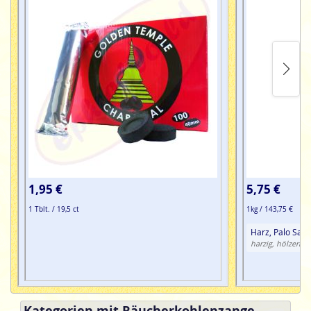
1,95 €
5,75 €
1 Tblt. / 19,5 ct
1kg / 143,75 €
Harz, Palo Sant
harzig, hölzern, l
Kategorien mit Räucherkohlenzange