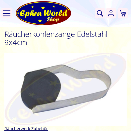
W
Suche
Räucherkohlenzange Edelstahl
9x4cm
Zum
Ende
der
Bildgalerie
springen
Zum
Räucherwerk Zubehör