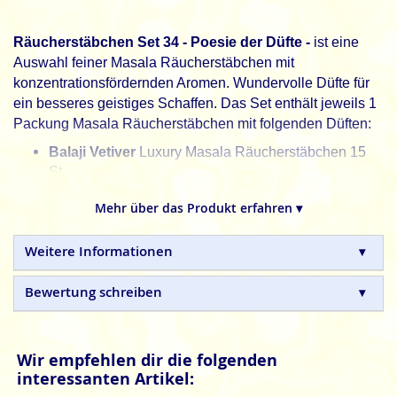
Räucherstäbchen Set 34 - Poesie der Düfte -
ist eine
Auswahl feiner Masala Räucherstäbchen mit
konzentrationsfördernden Aromen. Wundervolle Düfte für
ein besseres geistiges Schaffen. Das Set enthält jeweils 1
Packung Masala Räucherstäbchen mit folgenden Düften:
Balaji Vetiver
Luxury
Masala Räucherstäbchen 15
St.
Sree Vani Rose
Premium
Masala Räucherstäbchen
Mehr über das Produkt erfahren ▾
- Inhalt 15g
Hari Darshan Karmaroma Monsoon Magic
Weitere Informationen
Premium Masala Räucherstäbchen - Inhalt 15g
Bewertung schreiben
Hari Darshan Hari Chandan
Premium
Masala
Räucherstäbchen - Inhalt 15g
Tulasi Nag Champa Arruda
Premium Masala
Wir empfehlen dir die folgenden
Räucherstäbchen - Inhalt 15g
interessanten Artikel:
HEM Yantra
Masala Räucherstäbchen - Inhalt 15g