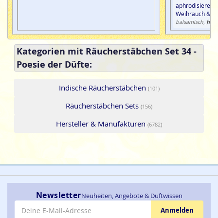
aphrodisierend
Weihrauch & C
harz
balsamisch,
Kategorien mit Räucherstäbchen Set 34 -
Poesie der Düfte:
Indische Räucherstäbchen
(101)
Räucherstäbchen Sets
(156)
Hersteller & Manufakturen
(6782)
Newsletter
Neuheiten, Angebote & Duftwissen
E-Mail-Adresse
Anmelden