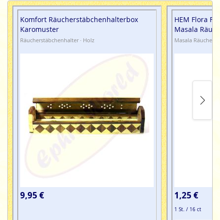
Satya Super Hit Purple Beauty
Masala
Komfort Räucherstäbchenhalterbox
HEM Flora Fr
Räucherstäbchen - Inhalt 15g
Karomuster
Masala Räuch
Räucherstäbchenhalter · Holz
Masala Räucherst
Alle Masala Räucherstäbchen im Set sind 100% natürlich,
ohne Schadstoffe und mit großer Sorgfalt gefertigt.
9,95 €
1,25 €
1 St. / 16 ct