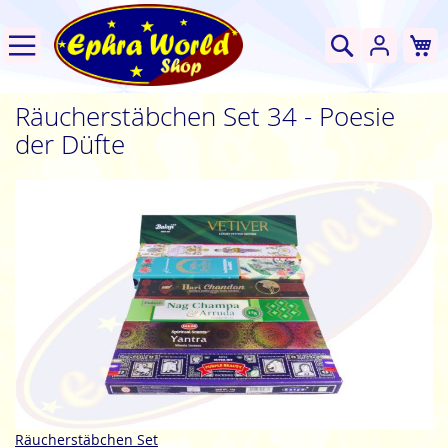
W
Suche
Räucherstäbchen Set 34 - Poesie
der Düfte
Zum
Ende
der
Bildgalerie
springen
Zum
Räucherstäbchen Set