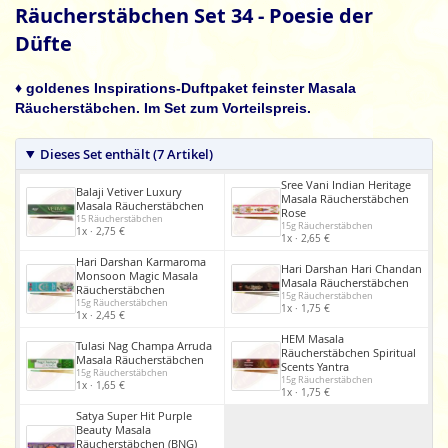
Anfang
Räucherstäbchen Set 34 - Poesie der
der
Düfte
Bildgalerie
springen
♦ goldenes Inspirations-Duftpaket feinster Masala
Räucherstäbchen. Im Set zum Vorteilspreis.
Dieses Set enthält (7 Artikel)
Sree Vani Indian Heritage
Balaji Vetiver Luxury
Masala Räucherstäbchen
Masala Räucherstäbchen
Rose
15 Räucherstäbchen
15g Räucherstäbchen
1x · 2,75 €
1x · 2,65 €
Hari Darshan Karmaroma
Hari Darshan Hari Chandan
Monsoon Magic Masala
Masala Räucherstäbchen
Räucherstäbchen
15g Räucherstäbchen
15g Räucherstäbchen
1x · 1,75 €
1x · 2,45 €
HEM Masala
Tulasi Nag Champa Arruda
Räucherstäbchen Spiritual
Masala Räucherstäbchen
Scents Yantra
15g Räucherstäbchen
15g Räucherstäbchen
1x · 1,65 €
1x · 1,75 €
Satya Super Hit Purple
Beauty Masala
Räucherstäbchen (BNG)