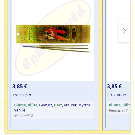
3,85 €
3,85 €
1 St. / 38,5 ct
1 St. / 38,5 ct
Blume, Blüte
, Gewürz,
Harz
, Kräuter, Myrrhe,
Blume, Blüte
,
Vanille
blumig
, süß
grün, würzig