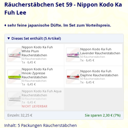
Anfang
Räucherstäbchen Set 59 - Nippon Kodo Ka
der
Fuh Lee
Bildgalerie
springen
♦ sehr feine japanische Düfte. Im Set zum Vorteilspreis.
Dieses Set enthält (5 Artikel)
Nippon Kodo Ka Fuh
Nippon Kodo Ka Fuh
White Plum
Lavender Räucherstäbchen
Räucherstäbchen
50 Räucherstäbchen
50 Räucherstäbchen
1x · 6,45 €
1x · 6,45 €
Nippon Kodo Ka Fuh
Nippon Kodo Ka Fuh
Hinoki Zypresse
Daphne Räucherstäbchen
Räucherstäbchen
50 Räucherstäbchen
50 Räucherstäbchen
1x · 6,45 €
1x · 6,45 €
Nippon Kodo Ka Fuh Aqua
Räucherstäbchen
50 Räucherstäbchen
1x · 6,45 €
NICHT LIEFERBAR
Einzeln: 32,25 €
Sie sparen 2,30 € (7%)
Inhalt: 5 Packungen Räucherstäbchen