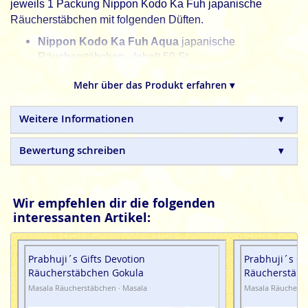
jeweils 1 Packung Nippon Kodo Ka Fuh japanische
Räucherstäbchen mit folgenden Düften.
Nippon Kodo Ka Fuh Aqua
japanische
Räucherstäbchen - Inhalt 50 St.
Nippon Kodo Ka Fuh Daphne
japanische
Mehr über das Produkt erfahren ▾
Räucherstäbchen - Inhalt 50 St.
Nippon Kodo Ka Fuh Hinoki
japanische
Weitere Informationen
Räucherstäbchen - Inhalt 50 St.
Bewertung schreiben
Nippon Kodo Ka Fuh Lavendel
japanische
Räucherstäbchen - Inhalt 50 St.
Nippon Kodo Ka Fuh White Plum
japanische
Wir empfehlen dir die folgenden
Räucherstäbchen - Inhalt 50 St.
interessanten Artikel:
Nippon Kodo Incense Sticks für mehr Liebe, Ruhe und
Entspannung.
Prabhuji´s Gifts Devotion
Prabhuji´s Gi
Räucherstäbchen Gokula
Räucherstäbc
Nippon Kodo
Ka Fuh japanische Räucherstäbchen sind
Masala Räucherstäbchen · Masala
Masala Räucherst
100% natürlich und ohne Schadstoffe gefertigt.