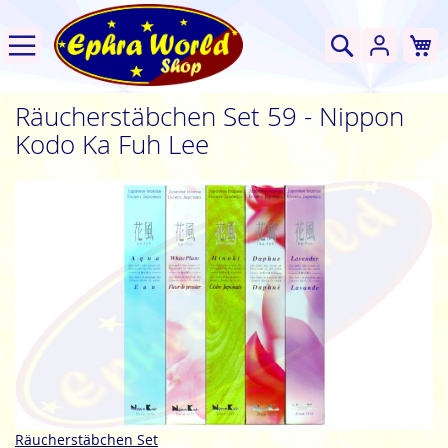
W
Suche
Räucherstäbchen Set 59 - Nippon
Kodo Ka Fuh Lee
Zum
Ende
der
Bildgalerie
springen
Zum
Räucherstäbchen Set