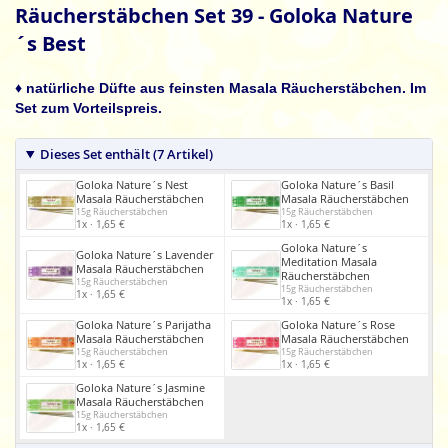
Anfang
Räucherstäbchen Set 39 - Goloka Nature
der
´s Best
Bildgalerie
springen
♦ natürliche Düfte aus feinsten Masala Räucherstäbchen. Im
Set zum Vorteilspreis.
Dieses Set enthält (7 Artikel)
Goloka Nature´s Nest
Goloka Nature´s Basil
Masala Räucherstäbchen
Masala Räucherstäbchen
15g Räucherstäbchen
15g Räucherstäbchen
1x · 1,65 €
1x · 1,65 €
Goloka Nature´s
Goloka Nature´s Lavender
Meditation Masala
Masala Räucherstäbchen
Räucherstäbchen
15g Räucherstäbchen
15g Räucherstäbchen
1x · 1,65 €
1x · 1,65 €
Goloka Nature´s Parijatha
Goloka Nature´s Rose
Masala Räucherstäbchen
Masala Räucherstäbchen
15g Räucherstäbchen
15g Räucherstäbchen
1x · 1,65 €
1x · 1,65 €
Goloka Nature´s Jasmine
Masala Räucherstäbchen
15g Räucherstäbchen
1x · 1,65 €