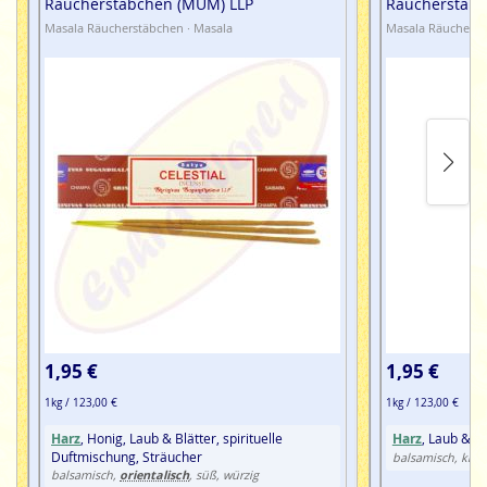
Räucherstäbchen (MUM) LLP
Räucherstäbc
Golden Natures Nest
Masala Räucherstäbchen -
Masala Räucherstäbchen · Masala
Masala Räucherst
Inhalt 15g
Goloka, himmlische Düfte zum Wohlfühlen.
Goloka
Masala Räucherstäbchen sind 100% natürlich,
ohne Schadstoffe und in Handarbeit gefertigt.
1,95 €
1,95 €
1kg / 123,00 €
1kg / 123,00 €
Harz
, Honig, Laub & Blätter, spirituelle
Harz
, Laub & Bl
Duftmischung, Sträucher
balsamisch, krau
orientalisch
balsamisch,
, süß, würzig