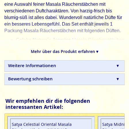
eine Auswahl feiner Masala Räucherstäbchen mit
verschiedenen Duftcharaktären. Von harzig-frisch bis
blumig-süß ist alles dabei. Wundervoll natürliche Düfte für
ein besseres Lebensgefühl. Das Set enthält jeweils 1
Packung Masala Räucherstäbchen mit folgenden Düften.
Goloka Nature´s Jasmine
Masala Räucherstäbchen
- Inhalt 15g
Mehr über das Produkt erfahren ▾
Goloka Nature´s Lavender
Masala
Räucherstäbchen - Inhalt 15g
Weitere Informationen
Goloka Nature´s Parijatha
Masala
Räucherstäbchen - Inhalt 15g
Bewertung schreiben
Goloka Nature´s Basil
Masala Räucherstäbchen -
Inhalt 15g
Wir empfehlen dir die folgenden
Goloka Nature´s Rose
Masala Räucherstäbchen -
interessanten Artikel:
Inhalt 15g
Golden Nature´s Meditation
Masala
Satya Celestial Oriental Masala
Räucherstäbchen - Inhalt 15g
Satya Midnigh