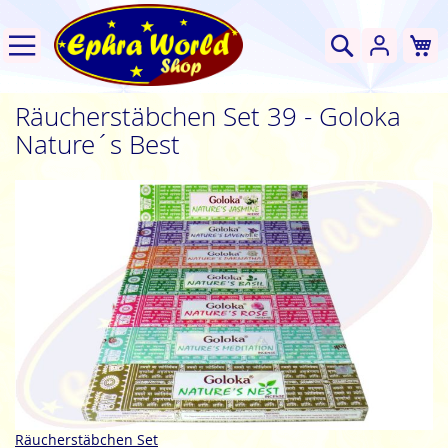
W
Suche
Räucherstäbchen Set 39 - Goloka
Nature´s Best
Zum
Ende
der
Bildgalerie
springen
Zum
Räucherstäbchen Set