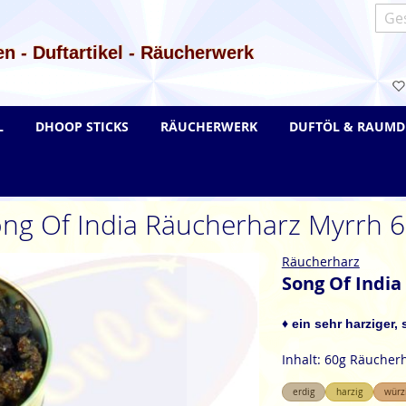
Such
n - Duftartikel - Räucherwerk
L
DHOOP STICKS
RÄUCHERWERK
DUFTÖL & RAUMD
ng Of India Räucherharz Myrrh 
Räucherharz
Song Of India
♦ ein sehr harziger,
Inhalt: 60g Räucher
erdig
harzig
würz