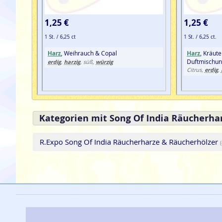
1,25 €
1,25 €
1 St. / 6,25 ct
1 St. / 6,25 ct.
Harz
, Weihrauch & Copal
Harz
, Kräute
Duftmischun
erdig
harzig
würzig
,
, süß,
erdig
Citrus,
,
Kategorien mit Song Of India Räucherhar
R.Expo Song Of India Räucherharze & Räucherhölzer