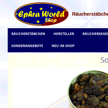
Zum
Inhalt
springen
Räucherstäbche
RÄUCHERSTÄBCHEN
HERSTELLER
RÄUCHERKEGE
SONDERANGEBOTE
NEU IM SHOP
So
Zum
Ende
der
Bildgalerie
springen