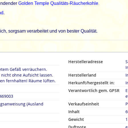
zündender
Golden Temple Qualitäts-Räucherkohle
.
nd
.
h, sorgsam verarbeitet und von bester Qualität.
Herstelleradresse
Son
I
etem Gefäß verräuchern.
icht ohne Aufsicht lassen.
Herstellerland
I
en fernhalten! Räume lüften.
Herkunft/hergestellt in:
I
Verantwortlich gem. GPSR
E
7469003
e
ngsanweisung (Ausland
Verkaufseinheit
P
Inhalt
6
Gewicht
1
Duftnote
e