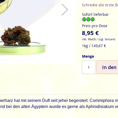
Schreibe die erste 
Sofort lieferbar
Preis pro Dose
8,95 €
inkl. MwtSt / zzgl. Versand
1kg / 149,67 €
Menge
In den
erharz hat mit seinem Duft seit jeher begeistert. Commiphora my
d und bei den alten Ägyptern wurde es gerne als Aphrodisiakum 