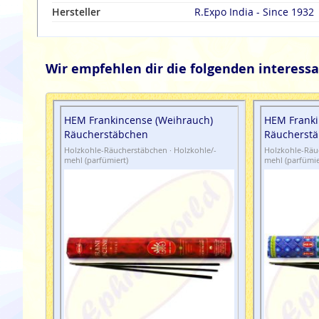
Hersteller
R.Expo India - Since 1932
Wir empfehlen dir die folgenden interessa
HEM Frankincense (Weihrauch)
HEM Franki
Räucherstäbchen
Räucherst
Holzkohle-Räucherstäbchen · Holzkohle/-
Holzkohle-Räuc
mehl (parfümiert)
mehl (parfümie