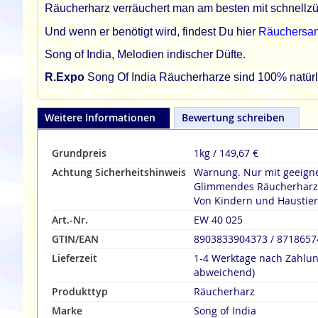
Räucherharz verräuchert man am besten mit schnell
Und wenn er benötigt wird, findest Du hier
Räuchersa
Song of India, Melodien indischer Düfte.
R.Expo
Song Of India Räucherharze sind 100% natürlic
Weitere Informationen
Bewertung schreiben
Grundpreis
1kg / 149,67 €
Achtung Sicherheitshinweis
Warnung. Nur mit geeign
Glimmendes Räucherharz n
Von Kindern und Haustier
Art.-Nr.
EW 40 025
GTIN/EAN
8903833904373 / 871865
Lieferzeit
1-4 Werktage nach Zahlu
abweichend)
Produkttyp
Räucherharz
Marke
Song of India