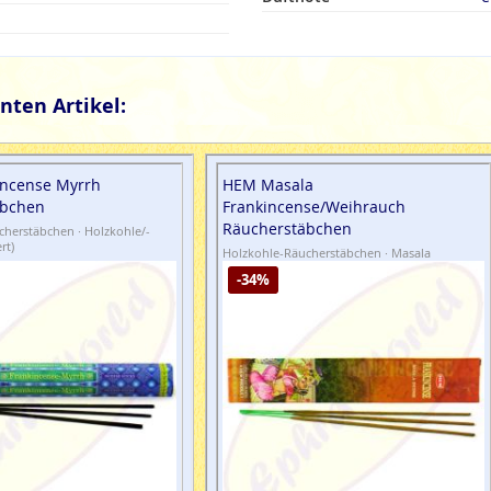
nten Artikel:
ncense Myrrh
HEM Masala
äbchen
Frankincense/Weihrauch
Räucherstäbchen
herstäbchen · Holzkohle/-
rt)
Holzkohle-Räucherstäbchen · Masala
-34%