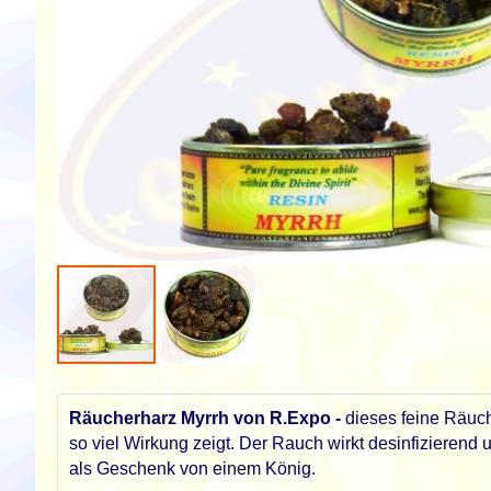
Zum
Anfang
der
Räucherharz Myrrh von R.Expo -
dieses feine Räuch
Bildgalerie
so viel Wirkung zeigt. Der Rauch wirkt desinfizieren
springen
als Geschenk von einem König.