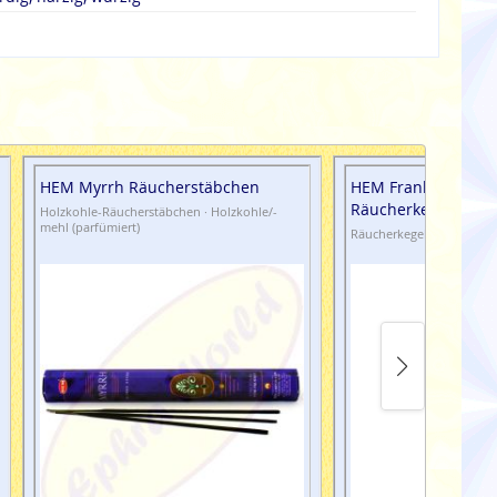
HEM Myrrh Räucherstäbchen
HEM Frankincense 
Räucherkegel
Holzkohle-Räucherstäbchen · Holzkohle/-
mehl (parfümiert)
Räucherkegel · Masala