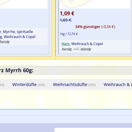
1,09 €
1,65 €
34% günstiger
(-0,56 €)
r, Myrrhe, spirituelle
1kg / 72,70 €
g, Weihrauch & Copal
harzig
Harz
, Weihrauch & Copal
harzig
würzig
, süß,
z Myrrh 60g:
Winterdüfte
Weihnachtsdüfte
Weihrauch &
(43)
(330)
(335)
E-Mail-Adresse