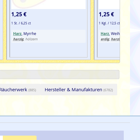
1,25 €
1,25 €
1 St. / 6,25 ct
1 Kgl. / 12,5 ct
Harz
, Myrrhe
Harz
, Weihrauch & Co
harzig
erdig
harzig
würzig
, hölzern
,
,
 Räucherwerk
Hersteller & Manufakturen
(885)
(6782)