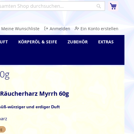
Warenk
Suche
e
Meine Wunschliste
Anmelden
Ein Konto erstellen
UFT
KÖRPERÖL & SEIFE
ZUBEHÖR
EXTRAS
60g
 Räucherharz Myrrh 60g
 süß-würziger und erdiger Duft
harz
ig