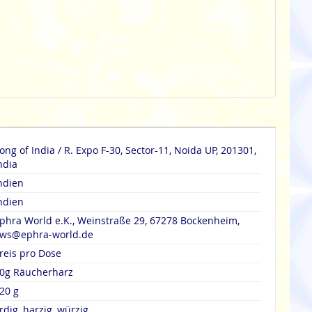
g of India / R. Expo F-30, Sector-11, Noida UP, 201301,
ndia
ndien
ndien
phra World e.K., Weinstraße 29, 67278 Bockenheim,
ws@ephra-world.de
reis pro Dose
0g Räucherharz
20 g
rdig, harzig, würzig