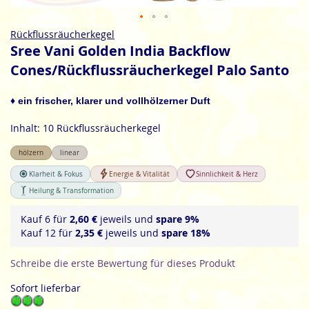
Zum
Rückflussräucherkegel
Anfang
Sree Vani Golden India Backflow
der
Cones/Rückflussräucherkegel Palo Santo
Bildgalerie
springen
♦ ein frischer, klarer und vollhölzerner Duft
Inhalt: 10 Rückflussräucherkegel
hölzern
linear
Klarheit & Fokus
Energie & Vitalität
Sinnlichkeit & Herz
Heilung & Transformation
Kauf 6 für
2,60 €
jeweils und
spare
9
%
Kauf 12 für
2,35 €
jeweils und
spare
18
%
Schreibe die erste Bewertung für dieses Produkt
Sofort lieferbar