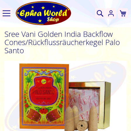
W
Suche
Sree Vani Golden India Backflow
Cones/Rückflussräucherkegel Palo
Santo
Zum
Ende
der
Bildgalerie
springen