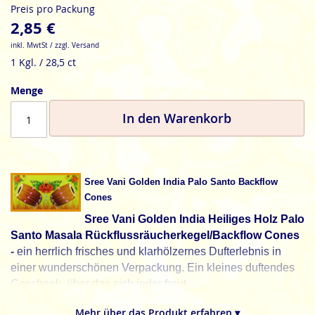
Preis pro Packung
2,85 €
inkl. MwtSt / zzgl. Versand
1 Kgl. / 28,5 ct
Menge
In den Warenkorb
Sree Vani Golden India Palo Santo Backflow
Cones
Sree Vani Golden India Heiliges Holz Palo
Santo Masala Rückflussräucherkegel/Backflow Cones
-
ein herrlich frisches und klarhölzernes Dufterlebnis in
einer wunderschönen Verpackung. Ein kleines duftendes
Geschenk, über das sich jeder freut.
Palo Santo hilft dir dabei die Dimension der Ahnen zu
Mehr über das Produkt erfahren ▾