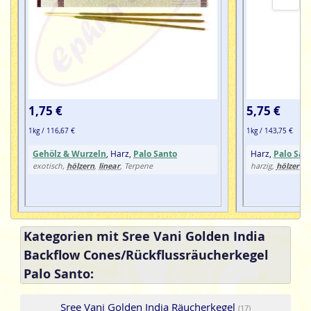
werden, sonst funktioniert es nicht mehr richtig!
1,75 €
5,75 €
1kg / 116,67 €
1kg / 143,75 €
Gehölz & Wurzeln
, Harz,
Palo Santo
Harz,
Palo San
hölzern
linear
hölzern
exotisch,
,
, Terpene
harzig,
,
Kategorien mit Sree Vani Golden India
Backflow Cones/Rückflussräucherkegel
Palo Santo:
Sree Vani Golden India Räucherkegel
(17)