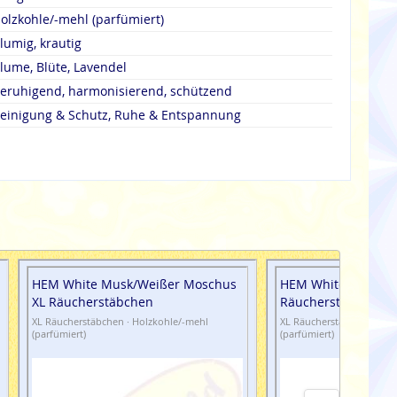
olzkohle/-mehl (parfümiert)
lumig, krautig
lume, Blüte, Lavendel
eruhigend, harmonisierend, schützend
einigung & Schutz, Ruhe & Entspannung
HEM White Musk/Weißer Moschus
HEM White Sage XL
XL Räucherstäbchen
Räucherstäbchen
XL Räucherstäbchen · Holzkohle/-mehl
XL Räucherstäbchen · Ho
(parfümiert)
(parfümiert)