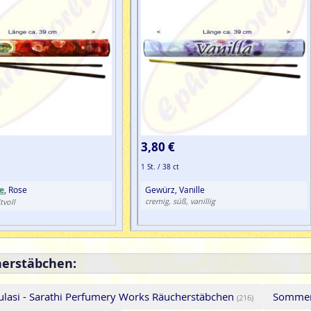
3,80 €
1 St. / 38 ct
e
, Rose
Gewürz, Vanille
cremig, süß, vanillig
tvoll
herstäbchen:
ulasi - Sarathi Perfumery Works Räucherstäbchen
Sommer
(216)