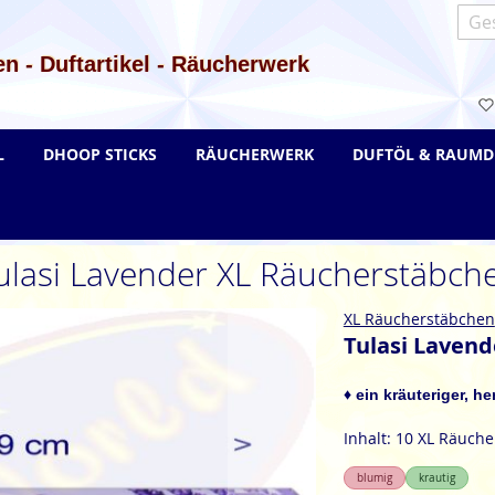
Such
n - Duftartikel - Räucherwerk
L
DHOOP STICKS
RÄUCHERWERK
DUFTÖL & RAUMD
ulasi Lavender XL Räucherstäbch
XL Räucherstäbchen
Tulasi Laven
♦ ein kräuteriger, h
Inhalt: 10 XL Räuch
blumig
krautig