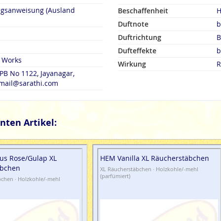
ngsanweisung (Ausland
Beschaffenheit
H
Duftnote
b
Duftrichtung
B
Dufteffekte
b
y Works
Wirkung
R
PB No 1122, Jayanagar,
 mail@sarathi.com
nten Artikel:
us Rose/Gulap XL
HEM Vanilla XL Räucherstäbchen
äbchen
XL Räucherstäbchen · Holzkohle/-mehl
(parfümiert)
bchen · Holzkohle/-mehl