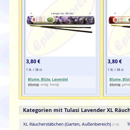
3,80 €
3,80 €
1 St. / 38 ct
1 St. / 38 ct
Blume, Blüte
,
Lavendel
Blume, Blüt
blumig
blumig
, erdig, harzig
, gehal
Kategorien mit Tulasi Lavender XL Räuc
XL Räucherstäbchen (Garten, Außenbereich)
T
(118)