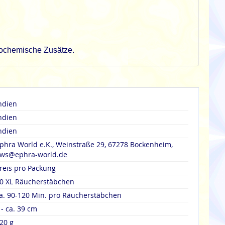
trochemische Zusätze.
ndien
ndien
ndien
phra World e.K., Weinstraße 29, 67278 Bockenheim,
ws@ephra-world.de
reis pro Packung
0 XL Räucherstäbchen
a. 90-120 Min. pro Räucherstäbchen
 - ca. 39 cm
20 g