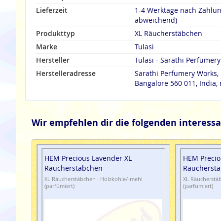
Lieferzeit
1-4 Werktage nach Zahlu
abweichend)
Produkttyp
XL Räucherstäbchen
Marke
Tulasi
Hersteller
Tulasi - Sarathi Perfumer
Herstelleradresse
Sarathi Perfumery Works, 
Bangalore 560 011, India,
Wir empfehlen dir die folgenden interessa
HEM Precious Lavender XL
HEM Precio
Räucherstäbchen
Räucherst
XL Räucherstäbchen · Holzkohle/-mehl
XL Räucherstä
(parfümiert)
(parfümiert)