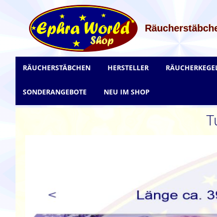
Zum
Inhalt
springen
Räucherstäbche
RÄUCHERSTÄBCHEN
HERSTELLER
RÄUCHERKEGE
SONDERANGEBOTE
NEU IM SHOP
T
Zum
Ende
der
Bildgalerie
springen