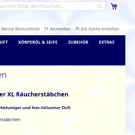
Warenk
Suche
e
Meine Wunschliste
Anmelden
Ein Konto erstellen
UFT
KÖRPERÖL & SEIFE
ZUBEHÖR
EXTRAS
en
der XL Räucherstäbchen
erbblumiger und fein-hölzerner Duft
erstäbchen