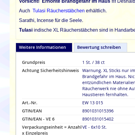
Vorsicht!
Erhöhte Brandgefahr im Haus
!!!
Deshalb
Auch
Tulasi Räucherstäbchen
erhältlich.
Sarathi, Incense für die Seele.
Tulasi
indische XL Räucherstäbchen sind in Handarbeit
Weitere Informationen
Bewertung schreiben
Grundpreis
1 St. / 38 ct
Achtung Sicherheitshinweis
Warnung. XL Sticks nur i
Brandgefahr im Haus. Nich
entzündlichen Materialien fernha
Räucherwerk nie ohne Aufsicht lasse
Haustieren fernhalten.
Art.-Nr.
EW 13 015
GTIN/EAN
8901031015396
GTIN/EAN - VE 6
8901031015402
Verpackungseinheit = Anzahl
VE - 6x10 St.
x Einzelpreis