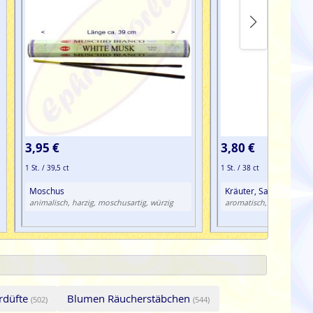
3,95 €
3,80 €
1 St. / 39,5 ct
1 St. / 38 ct
Moschus
Kräuter, Salbei, Sträu
krautig
animalisch, harzig, moschusartig, würzig
aromatisch,
, wü
düfte
Blumen Räucherstäbchen
(502)
(544)