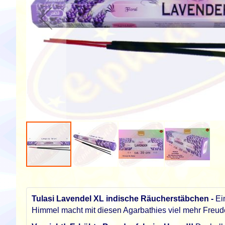
Zum
Anfang
der
Tulasi Lavendel XL indische Räucherstäbchen -
Ein
Bildgalerie
Himmel macht mit diesen Agarbathies viel mehr Freud
springen