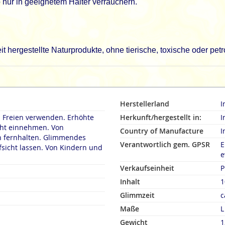
 nur in geeignetem Halter verräuchern.
 hergestellte Naturprodukte, ohne tierische, toxische oder pe
Herstellerland
I
m Freien verwenden. Erhöhte
Herkunft/hergestellt in:
I
t einnehmen. Von
Country of Manufacture
I
lten. Glimmendes
Verantwortlich gem. GPSR
E
n. Von Kindern und
e
Verkaufseinheit
P
Inhalt
1
Glimmzeit
c
Maße
L
Gewicht
1