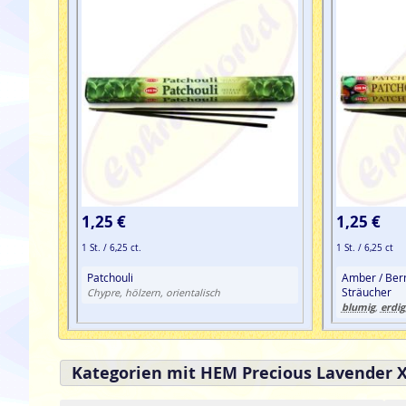
1,25 €
1,25 €
1 St. / 6,25 ct.
1 St. / 6,25 ct
Patchouli
Amber / Bern
Sträucher
Chypre, hölzern, orientalisch
blumig
erdig
,
Kategorien mit HEM Precious Lavender 