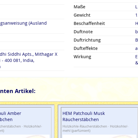
Maße
L
Gewicht
1
ngsanweisung (Ausland
Beschaffenheit
H
Duftnote
b
Duftrichtung
B
Dufteffekte
a
dhi Siddhi Apts., Mithagar X
Wirkung
E
- 400 081, India,
&
m
nten Artikel:
uli Amber
HEM Patchouli Musk
äbchen
Räucherstäbchen
herstäbchen · Holzkohle/-
Holzkohle-Räucherstäbchen · Holzkohle/-
rt)
mehl (parfümiert)