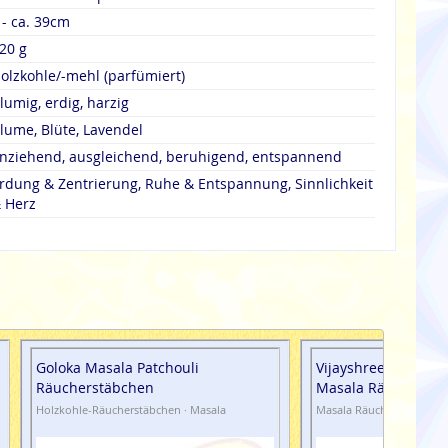
 - ca. 39cm
20 g
olzkohle/-mehl (parfümiert)
lumig, erdig, harzig
lume, Blüte, Lavendel
nziehend, ausgleichend, beruhigend, entspannend
rdung & Zentrierung, Ruhe & Entspannung, Sinnlichkeit
 Herz
Goloka Masala Patchouli
Vijayshree Golden 
Räucherstäbchen
Masala Räucherstä
Holzkohle-Räucherstäbchen · Masala
Masala Räucherstäbchen 