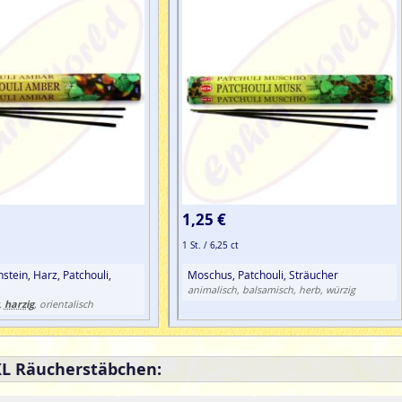
1,25 €
1 St. / 6,25 ct
stein, Harz, Patchouli,
Moschus, Patchouli, Sträucher
animalisch, balsamisch, herb, würzig
harzig
,
, orientalisch
XL Räucherstäbchen: