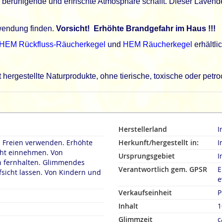
ine beruhigende und erfrischte Atmosphäre schafft. Dieser Lave
wendung finden.
Vorsicht!
Erhöhte Brandgefahr im Haus
!!!
HEM Rückfluss-Räucherkegel
und
HEM Räucherkegel
erhältlic
hergestellte Naturprodukte, ohne tierische, toxische oder pet
Herstellerland
I
m Freien verwenden. Erhöhte
Herkunft/hergestellt in:
I
t einnehmen. Von
Ursprungsgebiet
I
lten. Glimmendes
Verantwortlich gem. GPSR
E
n. Von Kindern und
e
Verkaufseinheit
P
Inhalt
1
Glimmzeit
c