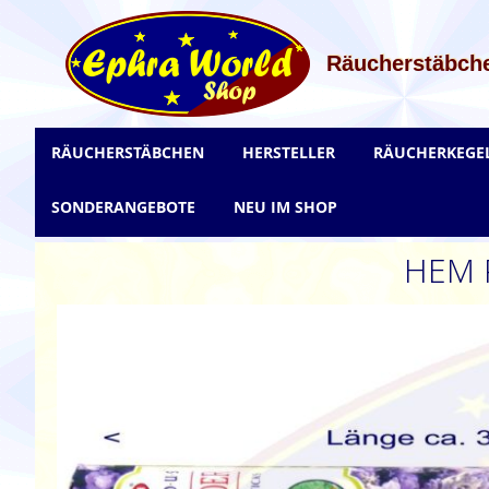
Zum
Inhalt
springen
Räucherstäbche
RÄUCHERSTÄBCHEN
HERSTELLER
RÄUCHERKEGE
SONDERANGEBOTE
NEU IM SHOP
HEM P
Zum
Ende
der
Bildgalerie
springen