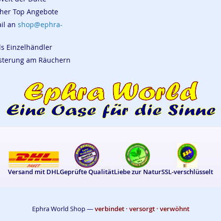
cher Top Angebote
ail an
shop@ephra-
ls Einzelhändler
eisterung am Räuchern
Versand mit DHL
Geprüfte Qualität
Liebe zur Natur
SSL-verschlüsselt
Ephra World Shop —
verbindet · versorgt · verwöhnt