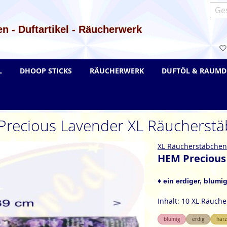
Such
n - Duftartikel - Räucherwerk
L
DHOOP STICKS
RÄUCHERWERK
DUFTÖL & RAUMD
recious Lavender XL Räucherst
XL Räucherstäbchen
HEM Precious
♦ ein erdiger, blumi
Inhalt: 10 XL Räuch
blumig
erdig
harz