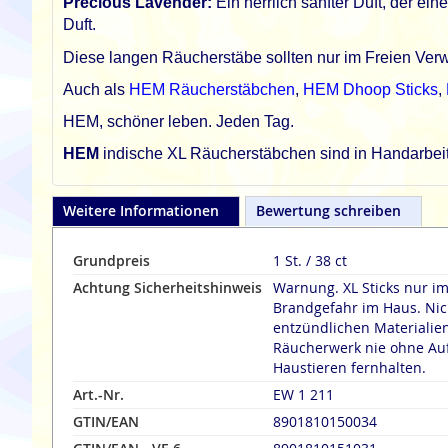
Precious Lavender:
Ein herrlich sanfter Duft, der e
Duft.
Diese langen Räucherstäbe sollten nur im Freien Ver
Auch als
HEM Räucherstäbchen
,
HEM Dhoop Sticks
,
HEM, schöner leben. Jeden Tag.
HEM
indische XL Räucherstäbchen sind in Handarbeit 
Weitere Informationen
Bewertung schreiben
Grundpreis
1 St. / 38 ct
Achtung Sicherheitshinweis
Warnung. XL Sticks nur i
Brandgefahr im Haus. Nich
entzündlichen Materialien fernha
Räucherwerk nie ohne Aufsicht lasse
Haustieren fernhalten.
Art.-Nr.
EW 1 211
GTIN/EAN
8901810150034