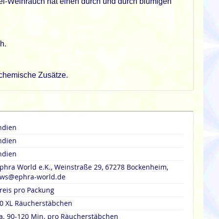
ndel-Weihrauch hat einen durch und durch blumigen
h.
rochemische Zusätze.
ndien
ndien
ndien
phra World e.K., Weinstraße 29, 67278 Bockenheim,
ws@ephra-world.de
reis pro Packung
0 XL Räucherstäbchen
a. 90-120 Min. pro Räucherstäbchen