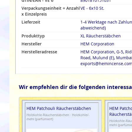
GTIN/EAN - VE 6
8901810151031
Verpackungseinheit = Anzahl
VE - 6x10 St.
x Einzelpreis
Lieferzeit
1-4 Werktage nach Zahlu
abweichend)
Produkttyp
XL Räucherstäbchen
Hersteller
HEM Corporation
Herstelleradresse
HEM Corporation, G-5, Rid
Road, Mulund (E), Mumbai 
exports@hemincense.co
Wir empfehlen dir die folgenden interessa
HEM Patchouli Räucherstäbchen
HEM Patcho
Räucherst
Holzkohle-Räucherstäbchen · Holzkohle/-
mehl (parfümiert)
Holzkohle-Räuc
mehl (parfümie