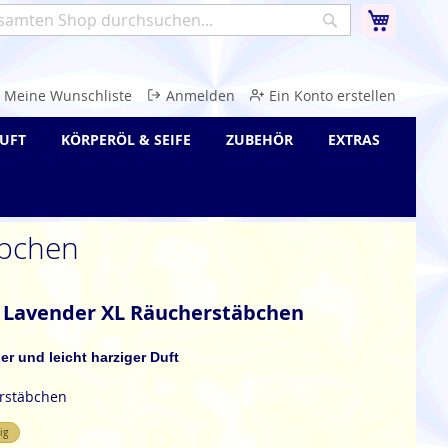
Warenk
Suche
e
Meine Wunschliste
Anmelden
Ein Konto erstellen
UFT
KÖRPERÖL & SEIFE
ZUBEHÖR
EXTRAS
äbchen
 Lavender XL Räucherstäbchen
ger und leicht harziger Duft
erstäbchen
ig