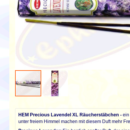
Zum
Anfang
der
HEM Precious Lavendel XL Räucherstäbchen -
ein 
Bildgalerie
unter freiem Himmel machen mit diesem Duft mehr Fr
springen