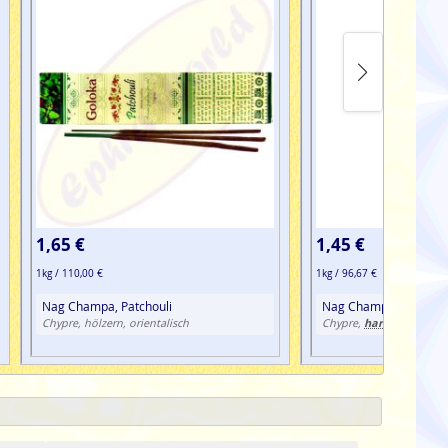
1,65 €
1,45 €
1kg / 110,00 €
1kg / 96,67 €
Nag Champa, Patchouli
Nag Champa, Patchouli
harzig
Chypre, hölzern, orientalisch
Chypre,
, oriental