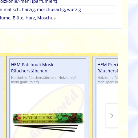
olzkohle/-mehl (parfümiert)
nimalisch, harzig, moschusartig, würzig
lume, Blüte, Harz, Moschus
HEM Patchouli Musk
HEM Precious Musk
Räucherstäbchen
Räucherstäbchen
Holzkohle-Räucherstäbchen · Holzkohle/-
Holzkohle-Räucherstäbche
mehl (parfümiert)
mehl (parfümiert)