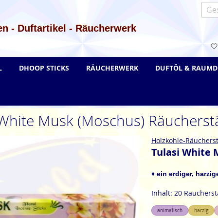
Such
n - Duftartikel - Räucherwerk
L
DHOOP STICKS
RÄUCHERWERK
DUFTÖL & RAUMD
 White Musk (Moschus) Räuchers
Holzkohle-Räuchers
Tulasi White
♦ ein erdiger, harzi
Inhalt: 20 Räuchers
animalisch
harzig