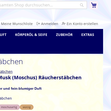
Warenk
Suche
e
Meine Wunschliste
Anmelden
Ein Konto erstellen
UFT
KÖRPERÖL & SEIFE
ZUBEHÖR
EXTRAS
täbchen
täbchen
 Musk (Moschus) Räucherstäbchen
ger und fein-blumiger Duft
täbchen
moschusartig
würzig