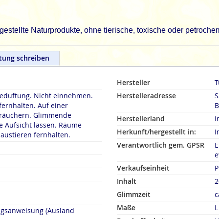
estellte Naturprodukte, ohne tierische, toxische oder petroch
tung schreiben
Hersteller
T
duftung. Nicht einnehmen.
Herstelleradresse
S
fernhalten. Auf einer
B
rn. Glimmende
Herstellerland
I
 Aufsicht lassen. Räume
Herkunft/hergestellt in:
I
austieren fernhalten.
Verantwortlich gem. GPSR
E
e
Verkaufseinheit
P
Inhalt
2
Glimmzeit
c
Maße
L
ngsanweisung (Ausland