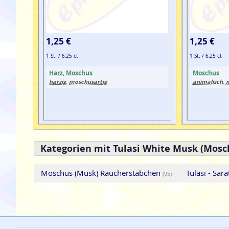
1,25 €
1,25 €
1 St. / 6,25 ct
1 St. / 6,25 ct
Harz
,
Moschus
Moschus
harzig
moschusartig
animalisch
,
,
Kategorien mit Tulasi White Musk (Mosc
Moschus (Musk) Räucherstäbchen
Tulasi - Sa
(95)