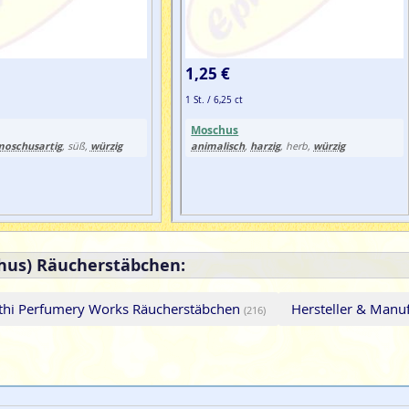
1,25 €
1 St. / 6,25 ct
Moschus
moschusartig
würzig
animalisch
harzig
würzig
, süß,
,
, herb,
hus) Räucherstäbchen:
rathi Perfumery Works Räucherstäbchen
Hersteller & Manu
(216)