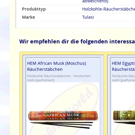
abweichend)
Produkttyp
Holzkohle-Räucherstäbch
Marke
Tulasi
Wir empfehlen dir die folgenden interessa
HEM African Musk (Moschus)
HEM Egypti
Räucherstäbchen
Räucherst
Holzkohle-Räucherstäbchen · Holzkohle/-
Holzkohle-Räuc
mehl (parfümiert)
mehl (parfümie