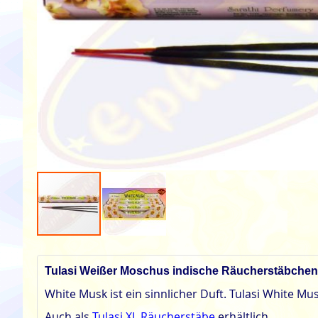
Zum
Anfang
der
Tulasi Weißer Moschus indische Räucherstäbchen
Bildgalerie
White Musk ist ein sinnlicher Duft. Tulasi White 
springen
Auch als
Tulasi XL Räucherstäbe
erhältlich.