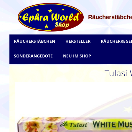
Zum
Inhalt
springen
Räucherstäbche
RÄUCHERSTÄBCHEN
HERSTELLER
RÄUCHERKEGE
SONDERANGEBOTE
NEU IM SHOP
Tulasi
Zum
Ende
der
Bildgalerie
springen