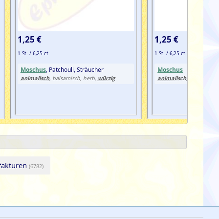
1,25 €
1,25 €
1 St. / 6,25 ct
1 St. / 6,25 ct
Moschus
, Patchouli, Sträucher
Moschus
animalisch
würzig
animalisch
harzig
mos
, balsamisch, herb,
,
,
fakturen
(6782)