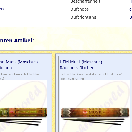
Beschaffenheit
H
en
Duftnote
a
Duftrichtung
B
nten Artikel:
an Musk (Moschus)
HEM Musk (Moschus)
äbchen
Räucherstäbchen
herstäbchen · Holzkohle/-
Holzkohle-Räucherstäbchen · Holzkohle/-
rt)
mehl (parfümiert)