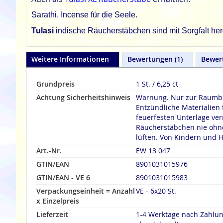
Sarathi, Incense für die Seele.
Tulasi
indische Räucherstäbchen sind mit Sorgfalt herg
Weitere Informationen
Bewertungen
1
Bewer
Grundpreis
1 St. / 6,25 ct
Achtung Sicherheitshinweis
Warnung. Nur zur Raumbe
Entzündliche Materialien 
feuerfesten Unterlage verräuche
Räucherstäbchen nie ohne
lüften. Von Kindern und H
Art.-Nr.
EW 13 047
GTIN/EAN
8901031015976
GTIN/EAN - VE 6
8901031015983
Verpackungseinheit = Anzahl
VE - 6x20 St.
x Einzelpreis
Lieferzeit
1-4 Werktage nach Zahlu