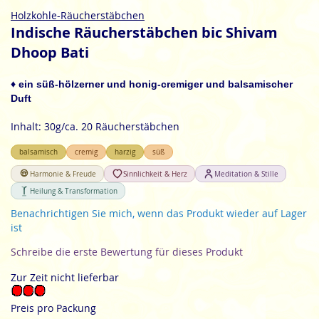
Zum
Holzkohle-Räucherstäbchen
Anfang
Indische Räucherstäbchen bic Shivam
der
Dhoop Bati
Bildgalerie
springen
♦ ein süß-hölzerner und honig-cremiger und balsamischer
Duft
Inhalt: 30g/ca. 20 Räucherstäbchen
balsamisch
cremig
harzig
süß
Harmonie & Freude
Sinnlichkeit & Herz
Meditation & Stille
Heilung & Transformation
Benachrichtigen Sie mich, wenn das Produkt wieder auf Lager
ist
Schreibe die erste Bewertung für dieses Produkt
Zur Zeit nicht lieferbar
Preis pro Packung