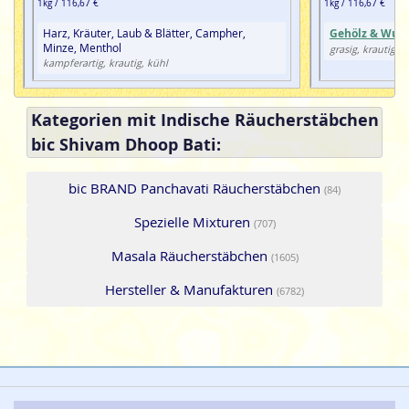
1kg / 116,67 €
1kg / 116,67 €
Harz, Kräuter, Laub & Blätter, Campher,
Gehölz & Wurz
Minze, Menthol
grasig, krautig
kampferartig, krautig, kühl
Kategorien mit Indische Räucherstäbchen
bic Shivam Dhoop Bati:
bic BRAND Panchavati Räucherstäbchen
(84)
Spezielle Mixturen
(707)
Masala Räucherstäbchen
(1605)
Hersteller & Manufakturen
(6782)