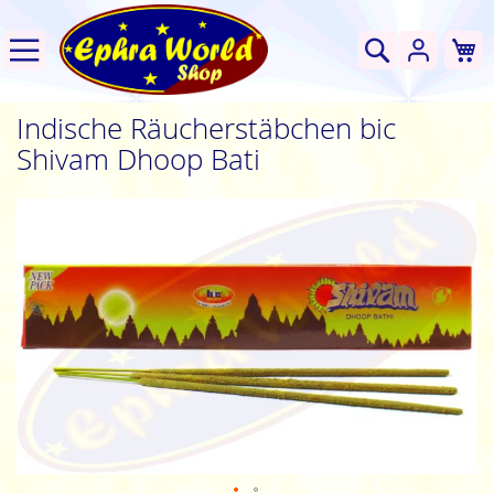
W
Suche
Indische Räucherstäbchen bic
Shivam Dhoop Bati
Zum
Ende
der
Bildgalerie
springen