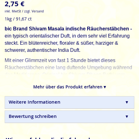
2,75 €
inkl. MwtSt / zzgl. Versand
1kg / 91,67 ct
bic Brand Shivam Masala indische Räucherstäbchen -
ein typisch orientalischer Duft, in dem sehr viel Erfahrung
steckt. Ein blütenreicher, floraler & süßer, harziger &
schwerer, authentischer India Duft.
Mit einer Glimmzeit von fast 1 Stunde bietet dieses
Räucherstäbchen eine lang duftende Umgebung während
des Meditierens. Original bic Shivam Dhoop Bathi vom
Feinsten. Viel Freude mit Duft.
Mehr über das Produkt erfahren ▾
bic Brand, regeneriere deine Sinne mit traditionellen
Incense Sticks.
Weitere Informationen
bic
Brand Masala Räucherstäbchen sind in Handarbeit
Bewertung schreiben
hergestellte Qualitätsprodukte, ohne tierische, toxische
oder petrochemische Zusätze.