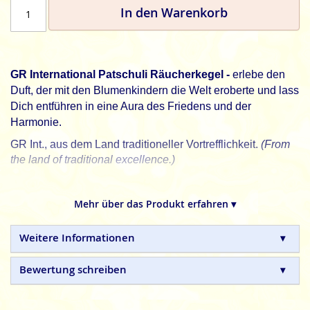
In den Warenkorb
GR International Patschuli Räucherkegel -
erlebe den
Duft, der mit den Blumenkindern die Welt eroberte und lass
Dich entführen in eine Aura des Friedens und der
Harmonie.
GR Int., aus dem Land traditioneller Vortrefflichkeit.
(From
the land of traditional excellence.)
GR International
indische Räucherkegel sind in
Handarbeit gefertigte Naturprodukte, ohne tierische,
Mehr über das Produkt erfahren ▾
toxische oder petrochemische Zusätze.
Weitere Informationen
Bewertung schreiben