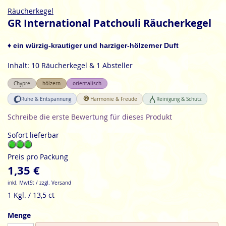
Zum
Räucherkegel
Anfang
GR International Patchouli Räucherkegel
der
Bildgalerie
♦ ein würzig-krautiger und harziger-hölzerner Duft
springen
Inhalt: 10 Räucherkegel & 1 Absteller
Chypre
hölzern
orientalisch
Ruhe & Entspannung
Harmonie & Freude
Reinigung & Schutz
Schreibe die erste Bewertung für dieses Produkt
Sofort lieferbar
Preis pro Packung
1,35 €
inkl. MwtSt / zzgl. Versand
1 Kgl. / 13,5 ct
Menge