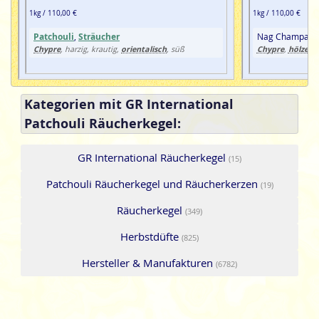
1kg / 110,00 €
1kg / 110,00 €
Patchouli
,
Sträucher
Nag Champa,
P
Chypre
orientalisch
Chypre
hölzern
, harzig, krautig,
, süß
,
Kategorien mit GR International
Patchouli Räucherkegel:
GR International Räucherkegel
(15)
Patchouli Räucherkegel und Räucherkerzen
(19)
Räucherkegel
(349)
Herbstdüfte
(825)
Hersteller & Manufakturen
(6782)