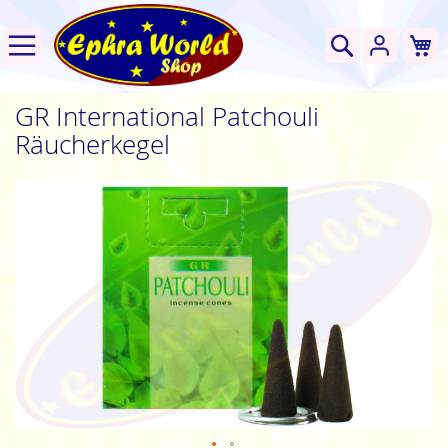
W
Suche
GR International Patchouli
Räucherkegel
Zum
Ende
der
Bildgalerie
springen