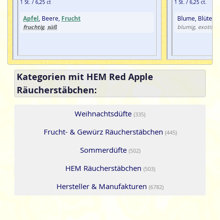
1 St. / 6,25 ct
1 St. / 6,25 ct.
Apfel
, Beere,
Frucht
Blume, Blüte,
F
fruchtig
süß
,
blumig, exotisch
Kategorien mit HEM Red Apple
Räucherstäbchen:
Weihnachtsdüfte
(335)
Frucht- & Gewürz Räucherstäbchen
(445)
Sommerdüfte
(502)
HEM Räucherstäbchen
(503)
Hersteller & Manufakturen
(6782)