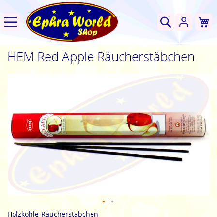
W
Suche
HEM Red Apple Räucherstäbchen
Zum
Ende
der
Bildgalerie
springen
Zum
Holzkohle-Räucherstäbchen