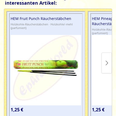
interessanten Artikel:
HEM Fruit Punch Räucherstäbchen
HEM Pineappl
Räucherstäb
Holzkohle-Räucherstäbchen · Holzkohle/-mehl
(parfümiert)
Holzkohle-Räuche
(parfümiert)
1,25 €
1,25 €