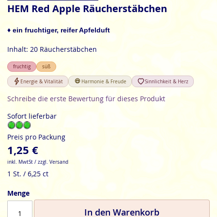
Anfang
HEM Red Apple Räucherstäbchen
der
Bildgalerie
♦ ein fruchtiger, reifer Apfelduft
springen
Inhalt: 20 Räucherstäbchen
fruchtig
süß
Energie & Vitalität
Harmonie & Freude
Sinnlichkeit & Herz
Schreibe die erste Bewertung für dieses Produkt
Sofort lieferbar
Preis pro Packung
1,25 €
inkl. MwtSt / zzgl. Versand
1 St. / 6,25 ct
Menge
In den Warenkorb