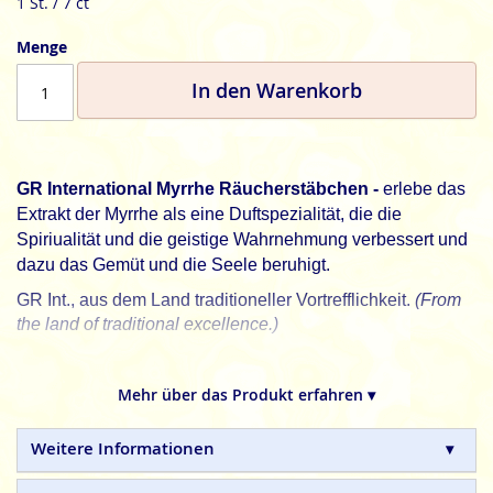
1 St. / 7 ct
Menge
In den Warenkorb
GR International Myrrhe Räucherstäbchen -
erlebe das
Extrakt der Myrrhe als eine Duftspezialität, die die
Spiriualität und die geistige Wahrnehmung verbessert und
dazu das Gemüt und die Seele beruhigt.
GR Int., aus dem Land traditioneller Vortrefflichkeit.
(From
the land of traditional excellence.)
GR International
indische Räucherstäbchen sind in
Handarbeit gefertigte Naturprodukte, ohne tierische,
Mehr über das Produkt erfahren ▾
toxische oder petrochemische Zusätze.
Weitere Informationen