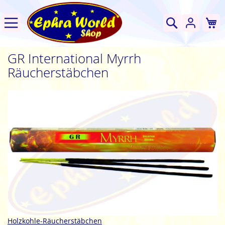
W
Suche
GR International Myrrh
Räucherstäbchen
Zum
Ende
der
Bildgalerie
springen
Zum
Holzkohle-Räucherstäbchen