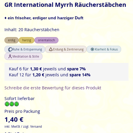
Anfang
GR International Myrrh Räucherstäbchen
der
Bildgalerie
♦ ein frischer, erdiger und harziger Duft
springen
Inhalt: 20 Räucherstäbchen
erdig
harzig
orientalisch
Ruhe & Entspannung
Erdung & Zentrierung
Klarheit & Fokus
Meditation & Stille
Kauf 6 für
1,30 €
jeweils und
spare
7
%
Kauf 12 für
1,20 €
jeweils und
spare
14
%
Schreibe die erste Bewertung für dieses Produkt
Sofort lieferbar
Preis pro Packung
1,40 €
inkl. MwtSt / zzgl. Versand