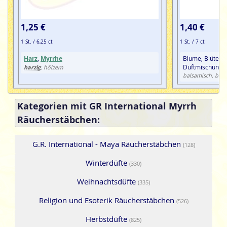
1,25 €
1,40 €
1 St. / 6,25 ct
1 St. / 7 ct
Harz
,
Myrrhe
Blume, Blüte,
M
Duftmischung
harzig
, hölzern
balsamisch, blum
Kategorien mit GR International Myrrh
Räucherstäbchen:
G.R. International - Maya Räucherstäbchen
(128)
Winterdüfte
(330)
Weihnachtsdüfte
(335)
Religion und Esoterik Räucherstäbchen
(526)
Herbstdüfte
(825)