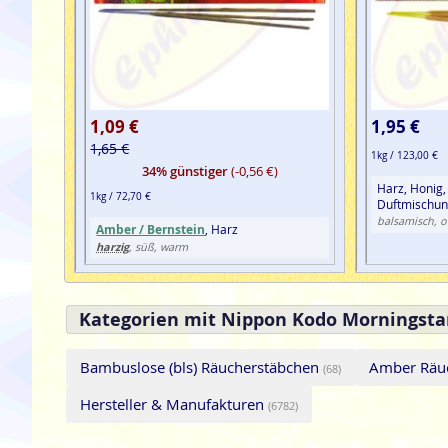
1,09 €
1,95 €
1,65 €
1kg / 123,00 €
34% günstiger
(-0,56 €)
Harz, Honig, 
1kg / 72,70 €
Duftmischun
balsamisch, o
Amber / Bernstein
, Harz
harzig
, süß, warm
Kategorien mit Nippon Kodo Morningsta
Bambuslose (bls) Räucherstäbchen
Amber Räu
(68)
Hersteller & Manufakturen
(6782)