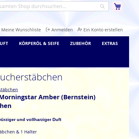
Warenk
Suche
e
Meine Wunschliste
Anmelden
Ein Konto erstellen
UFT
KÖRPERÖL & SEIFE
ZUBEHÖR
EXTRAS
äucherstäbchen
stäbchen
Morningstar Amber (Bernstein)
chen
ürziger und vollharziger Duft
täbchen & 1 Halter