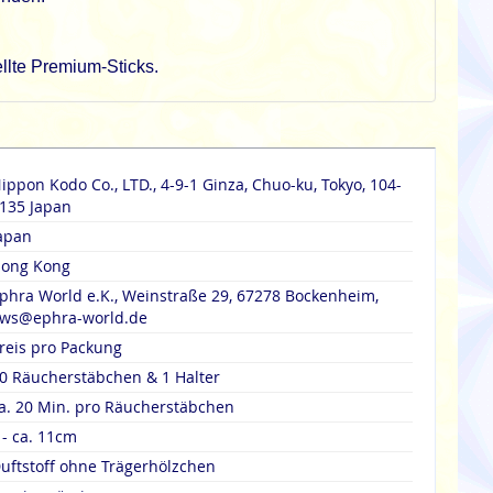
llte Premium-Sticks.
ippon Kodo Co., LTD., 4-9-1 Ginza, Chuo-ku, Tokyo, 104-
135 Japan
apan
ong Kong
phra World e.K., Weinstraße 29, 67278 Bockenheim,
ws@ephra-world.de
reis pro Packung
0 Räucherstäbchen & 1 Halter
a. 20 Min. pro Räucherstäbchen
 - ca. 11cm
uftstoff ohne Trägerhölzchen