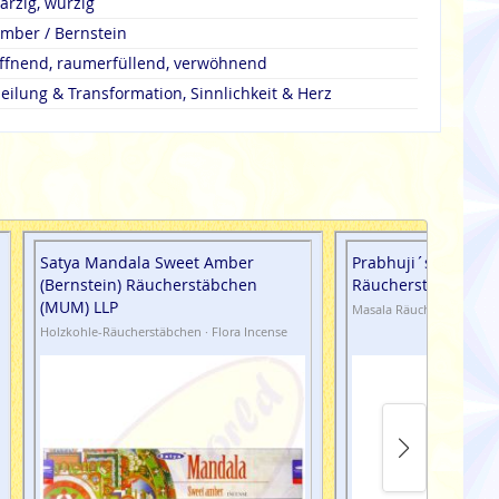
arzig, würzig
mber / Bernstein
ffnend, raumerfüllend, verwöhnend
eilung & Transformation, Sinnlichkeit & Herz
Satya Mandala Sweet Amber
Prabhuji´s Gifts Me
(Bernstein) Räucherstäbchen
Räucherstäbchen G
(MUM) LLP
Masala Räucherstäbchen 
Holzkohle-Räucherstäbchen · Flora Incense