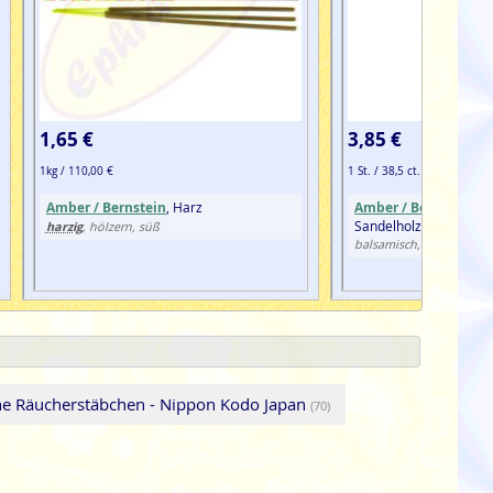
1,65 €
3,85 €
1kg / 110,00 €
1 St. / 38,5 ct.
Amber / Bernstein
, Harz
Amber / Bernstein
, 
Sandelholz
harzig
, hölzern, süß
balsamisch, blumig, süß
he Räucherstäbchen - Nippon Kodo Japan
(70)