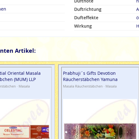
Duftnote
h
hen
Duftrichtung
A
Dufteffekte
ö
Wirkung
H
nten Artikel:
tial Oriental Masala
Prabhuji´s Gifts Devotion
bchen (MUM) LLP
Räucherstäbchen Yamuna
rstäbchen · Masala
Masala Räucherstäbchen · Masala