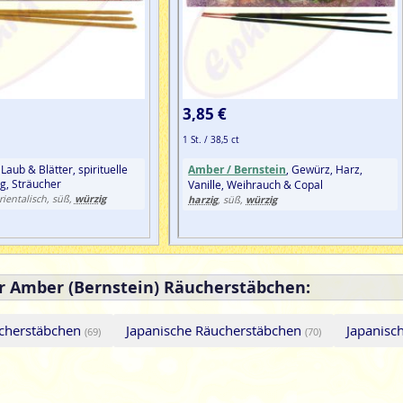
3,85 €
1 St. / 38,5 ct
Laub & Blätter, spirituelle
Amber / Bernstein
, Gewürz, Harz,
g, Sträucher
Vanille, Weihrauch & Copal
würzig
rientalisch, süß,
harzig
würzig
, süß,
r Amber (Bernstein) Räucherstäbchen:
cherstäbchen
Japanische Räucherstäbchen
Japanisc
(69)
(70)