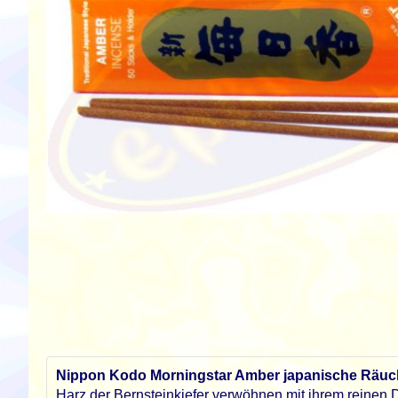
Zum
Anfang
der
Bildgalerie
springen
Nippon Kodo Morningstar Amber japanische Räuc
Harz der Bernsteinkiefer verwöhnen mit ihrem reinen Du