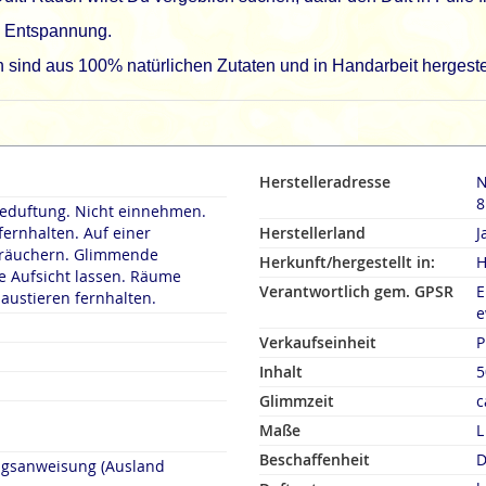
d Entspannung.
sind aus 100% natürlichen Zutaten und in Handarbeit hergeste
Herstelleradresse
N
8
duftung. Nicht einnehmen.
fernhalten. Auf einer
Herstellerland
J
rn. Glimmende
Herkunft/hergestellt in:
H
 Aufsicht lassen. Räume
Verantwortlich gem. GPSR
E
austieren fernhalten.
e
Verkaufseinheit
P
Inhalt
5
Glimmzeit
c
Maße
L
Beschaffenheit
D
ngsanweisung (Ausland