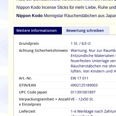
Nippon Kodo Incense Sticks für mehr Liebe, Ruhe un
Nippon Kodo
Mornigstar Räucherstäbchen aus Japan 
Weitere Informationen
Bewertung schreiben
Grundpreis
1 St. / 8,9 ct
Achtung Sicherheitshinweis
Warnung. Nur zur Raumbe
Entzündliche Materialien 
feuerfesten Unterlage verräuche
Räucherstäbchen nie ohne
lüften. Von Kindern und H
Art.-Nr.
EW 17 011
GTIN/EAN
4902125189003
UPC Code Japan
011391001897
Verpackungseinheit = Anzahl
VE - 12x50 St.
x Einzelpreis
Lieferzeit
1-4 Werktage nach Zahlu