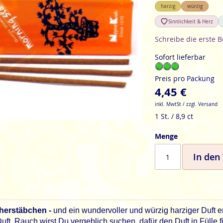
harzig
würzig
Sinnlichkeit & Herz
Schreibe die erste 
Sofort lieferbar
Preis pro Packung
4,45 €
inkl. MwtSt / zzgl. Versand
1 St. / 8,9 ct
Menge
In den
herstäbchen -
und ein wundervoller und würzig harziger Duft
ft. Rauch wirst Du vergeblich suchen, dafür den Duft in Fülle f