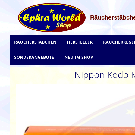
Zum
Inhalt
springen
Räucherstäbche
RÄUCHERSTÄBCHEN
HERSTELLER
RÄUCHERKEGE
SONDERANGEBOTE
NEU IM SHOP
Nippon Kodo M
Zum
Ende
der
Bildgalerie
springen