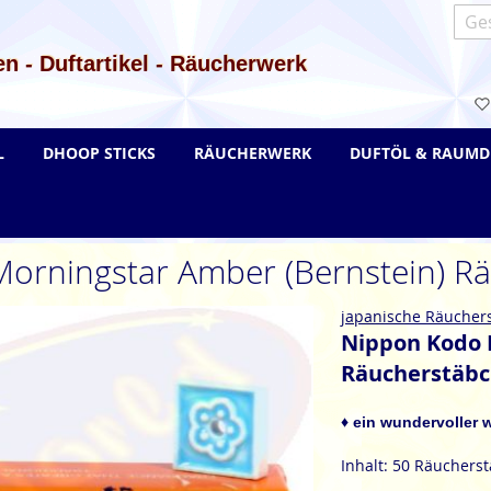
Such
n - Duftartikel - Räucherwerk
L
DHOOP STICKS
RÄUCHERWERK
DUFTÖL & RAUMD
orningstar Amber (Bernstein) R
japanische Räucher
Nippon Kodo 
Räucherstäb
♦ ein wundervoller w
Inhalt: 50 Räuchers