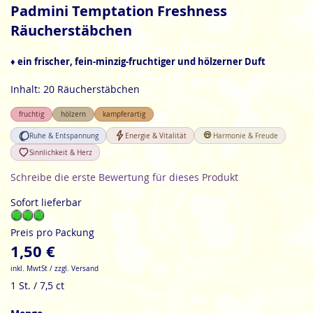
Anfang
Padmini Temptation Freshness
der
Räucherstäbchen
Bildgalerie
springen
♦ ein frischer, fein-minzig-fruchtiger und hölzerner Duft
Inhalt: 20 Räucherstäbchen
fruchtig
hölzern
kampferartig
Ruhe & Entspannung
Energie & Vitalität
Harmonie & Freude
Sinnlichkeit & Herz
Schreibe die erste Bewertung für dieses Produkt
Sofort lieferbar
Preis pro Packung
1,50 €
inkl. MwtSt / zzgl. Versand
1 St. / 7,5 ct