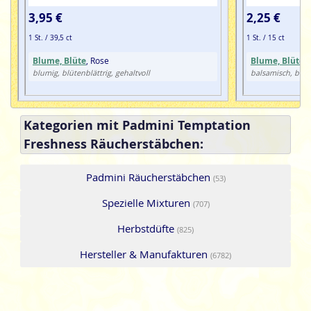
3,95 €
2,25 €
1 St. / 39,5 ct
1 St. / 15 ct
Blume, Blüte
, Rose
Blume, Blüte
,
blumig, blütenblättrig, gehaltvoll
balsamisch, blum
Kategorien mit Padmini Temptation
Freshness Räucherstäbchen:
Padmini Räucherstäbchen
(53)
Spezielle Mixturen
(707)
Herbstdüfte
(825)
Hersteller & Manufakturen
(6782)