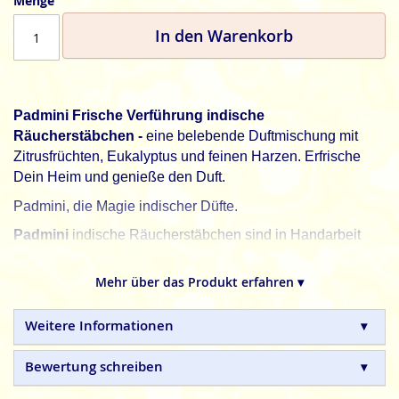
Menge
In den Warenkorb
Padmini Frische Verführung indische
Räucherstäbchen -
eine belebende Duftmischung mit
Zitrusfrüchten, Eukalyptus und feinen Harzen. Erfrische
Dein Heim und genieße den Duft.
Padmini, die Magie indischer Düfte.
Padmini
indische Räucherstäbchen sind in Handarbeit
hergestellte Naturprodukte, ohne tierische, toxische oder
petrochemische Zusätze.
Mehr über das Produkt erfahren ▾
Weitere Informationen
Bewertung schreiben