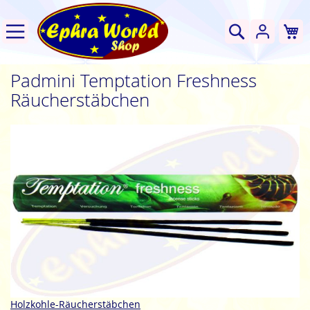
W
Suche
Padmini Temptation Freshness
Räucherstäbchen
Zum
Ende
der
Bildgalerie
springen
Zum
Holzkohle-Räucherstäbchen