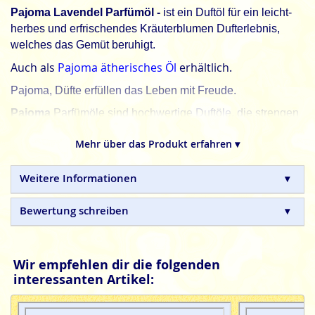
Pajoma Lavendel Parfümöl -
ist ein Duftöl für ein leicht-
herbes und erfrischendes Kräuterblumen Dufterlebnis,
welches das Gemüt beruhigt.
Auch als
Pajoma ätherisches Öl
erhältlich.
Pajoma, Düfte erfüllen das Leben mit Freude.
Pajoma
Parfümöle sind hochwertige Duftöle, die strengen
Qualitätsanforderungen entsprechen. Eine ständige
Mehr über das Produkt erfahren ▾
Qualitätskontrolle sorgt für einen unbeschwerten
Duftgenuss.
Weitere Informationen
Achtung
Achtung
Bewertung schreiben
Gefahr
Gefahr
Wir empfehlen dir die folgenden
interessanten Artikel: