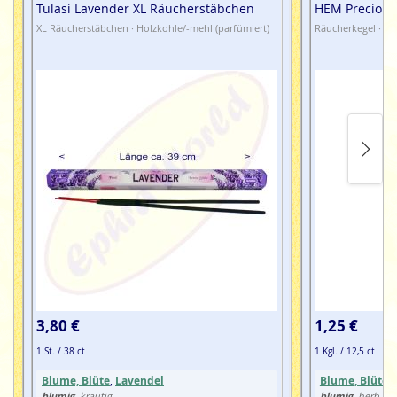
Tulasi Lavender XL Räucherstäbchen
HEM Precious
XL Räucherstäbchen · Holzkohle/-mehl (parfümiert)
Räucherkegel · Fl
3,80 €
1,25 €
1 St. / 38 ct
1 Kgl. / 12,5 ct
Blume, Blüte
,
Lavendel
Blume, Blüte
,
blumig
blumig
, krautig
, herb, kr