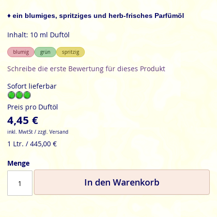
der
Bildgalerie
♦ ein blumiges, spritziges und herb-frisches Parfümöl
springen
Inhalt: 10 ml Duftöl
blumig
grün
spritzig
Schreibe die erste Bewertung für dieses Produkt
Sofort lieferbar
Preis pro Duftöl
4,45 €
inkl. MwtSt / zzgl. Versand
1 Ltr. / 445,00 €
Menge
In den Warenkorb