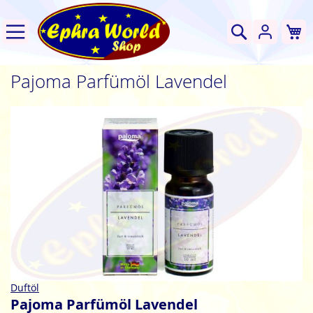
W
Suche
Pajoma Parfümöl Lavendel
Zum
Ende
der
Bildgalerie
springen
Zum
Duftöl
Anfang
Pajoma Parfümöl Lavendel