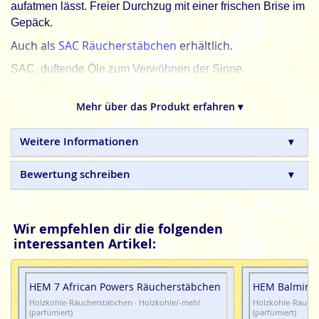
aufatmen lässt. Freier Durchzug mit einer frischen Brise im
Gepäck.
Auch als
SAC Räucherstäbchen
erhältlich.
SAC, duftende Öle zum Verwöhnen der Sinne.
SAC
- Sandesh Agarbathi Co Duftöle sind hochwertige
Mehr über das Produkt erfahren ▾
Düfte, die strengen Qualitätsanforderungen entsprechen.
Hinweis: In der Packung befindet sich ein Einsatz für ein genaueres
Weitere Informationen
Dosieren des kostbaren Duftöls. Schraube den Deckel ab, entferne die
Auslaufsicherung und drücke das Teil (Dosierhilfe/Kindersicherung) mit
Bewertung schreiben
der Spitze fest nach unten ins Fläschchen und schon kann es
losduften.
Achtung
Wir empfehlen dir die folgenden
interessanten Artikel:
HEM 7 African Powers Räucherstäbchen
HEM Balmint 
Holzkohle-Räucherstäbchen · Holzkohle/-mehl
Holzkohle-Räuche
(parfümiert)
(parfümiert)