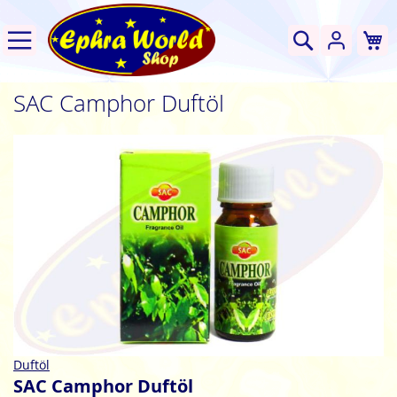
W
Suche
SAC Camphor Duftöl
Zum
Ende
der
Bildgalerie
springen
Zum
Duftöl
Anfang
SAC Camphor Duftöl