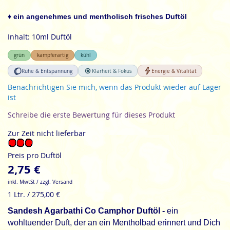
der
Bildgalerie
♦ ein angenehmes und mentholisch frisches Duftöl
springen
Inhalt: 10ml Duftöl
grün
kampferartig
kühl
Ruhe & Entspannung
Klarheit & Fokus
Energie & Vitalität
Benachrichtigen Sie mich, wenn das Produkt wieder auf Lager
ist
Schreibe die erste Bewertung für dieses Produkt
Zur Zeit nicht lieferbar
Preis pro Duftöl
2,75 €
inkl. MwtSt / zzgl. Versand
1 Ltr. / 275,00 €
Sandesh Agarbathi Co Camphor Duftöl -
ein
wohltuender Duft, der an ein Mentholbad erinnert und Dich