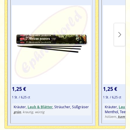
1,25 €
1,25 €
1 St. / 6,25 ct
1 St. / 6,25 ct
Kräuter,
Laub & Blätter
, Sträucher, Süßgräser
Kräuter,
Laub &
Menthol, Tee
grün
, krautig, würzig
kampfe
hölzern,