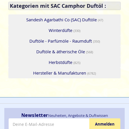
Kategorien mit SAC Camphor Duftöl :
Sandesh Agarbathi Co (SAC) Duftöle
(47)
Winterdüfte
(330)
Duftöle - Parfümöle - Raumduft
(350)
Duftöle & ätherische Öle
(568)
Herbstdüfte
(825)
Hersteller & Manufakturen
(6782)
Newsletter
Neuheiten, Angebote & Duftwissen
E-Mail-Adresse
Anmelden