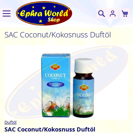
W
Suche
SAC Coconut/Kokosnuss Duftöl
Zum
Ende
der
Bildgalerie
springen
Zum
Duftöl
Anfang
SAC Coconut/Kokosnuss Duftöl