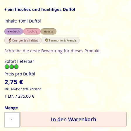
der
Bildgalerie
♦ ein frisches und fruchtiges Duftöl
springen
Inhalt: 10ml Duftöl
exotisch
fruchtig
nussig
Energie & Vitalität
Harmonie & Freude
Schreibe die erste Bewertung für dieses Produkt
Sofort lieferbar
Preis pro Duftöl
2,75 €
inkl. MwtSt / zzgl. Versand
1 Ltr. / 275,00 €
Menge
In den Warenkorb