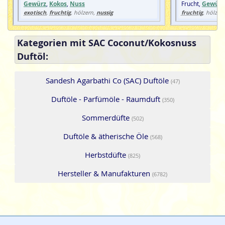
Gewürz
,
Kokos
,
Nuss
Frucht,
Gewürz
exotisch
fruchtig
nussig
fruchtig
,
, hölzern,
, hölzern
Kategorien mit SAC Coconut/Kokosnuss
Duftöl:
Sandesh Agarbathi Co (SAC) Duftöle
(47)
Duftöle - Parfümöle - Raumduft
(350)
Sommerdüfte
(502)
Duftöle & ätherische Öle
(568)
Herbstdüfte
(825)
Hersteller & Manufakturen
(6782)