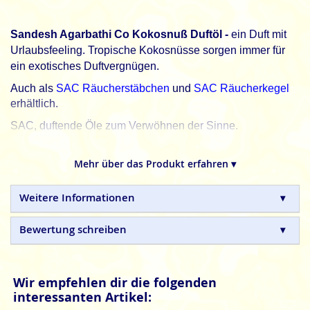
Sandesh Agarbathi Co Kokosnuß Duftöl -
ein Duft mit
Urlaubsfeeling. Tropische Kokosnüsse sorgen immer für
ein exotisches Duftvergnügen.
Auch als
SAC Räucherstäbchen
und
SAC Räucherkegel
erhältlich.
SAC, duftende Öle zum Verwöhnen der Sinne.
SAC
- Sandesh Agarbathi Co Duftöle sind hochwertige
Öle, die strengen Qualitätsanforderungen entsprechen.
Mehr über das Produkt erfahren ▾
Hinweis: In der Packung befindet sich ein Einsatz für ein genaueres
Weitere Informationen
Dosieren des kostbaren Duftöls. Schraube den Deckel ab, entferne die
Auslaufsicherung und drücke das Teil (Dosierhilfe/Kindersicherung) mit
der Spitze fest nach unten ins Fläschchen und schon kann es
Bewertung schreiben
losduften.
Achtung
Wir empfehlen dir die folgenden
interessanten Artikel: