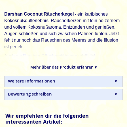
Darshan Coconut Räucherkegel -
ein karibisches
Kokosnußdufterlebnis. Räucherkerzen mit fein hölzernem
und vollem Kokosnußaroma. Entzünden und genießen.
Augen schließen und sich zwischen Palmen fühlen. Jetzt
fehlt nur noch das Rauschen des Meeres und die Illusion
ist perfekt.
Auch als
Darshan Räucherstäbchen
erhältlich.
Darshan lädt Dich in die Welt des Duftes ein.
Mehr über das Produkt erfahren ▾
Darshan
indische Räucherkegel sind in Handarbeit
hergestellte Naturprodukte, ohne tierische, toxische oder
Weitere Informationen
petrochemische Zusätze.
Bewertung schreiben
Wir empfehlen dir die folgenden
interessanten Artikel: