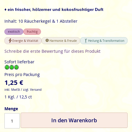
der
Bildgalerie
♦ ein frischer, hölzerner und kokosfruchtiger Duft
springen
Inhalt: 10 Räucherkegel & 1 Absteller
exotisch
fruchtig
Energie & Vitalität
Harmonie & Freude
Heilung & Transformation
Schreibe die erste Bewertung für dieses Produkt
Sofort lieferbar
Preis pro Packung
1,25 €
inkl. MwtSt / zzgl. Versand
1 Kgl. / 12,5 ct
Menge
In den Warenkorb