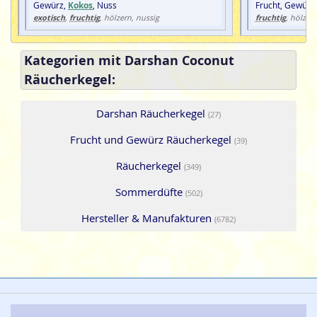
Gewürz,
Kokos
, Nuss
Frucht, Gewürz
exotisch
fruchtig
fruchtig
,
, hölzern, nussig
, hölzern
Kategorien mit Darshan Coconut
Räucherkegel:
Darshan Räucherkegel
(27)
Frucht und Gewürz Räucherkegel
(39)
Räucherkegel
(349)
Sommerdüfte
(502)
Hersteller & Manufakturen
(6782)