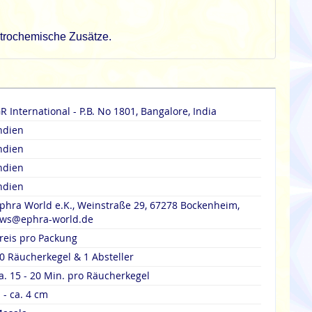
petrochemische Zusätze.
R International - P.B. No 1801, Bangalore, India
ndien
ndien
ndien
ndien
phra World e.K., Weinstraße 29, 67278 Bockenheim,
ws@ephra-world.de
reis pro Packung
0 Räucherkegel & 1 Absteller
a. 15 - 20 Min. pro Räucherkegel
 - ca. 4 cm