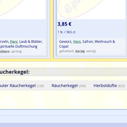
3,85 €
1 St. / 38,5 ct
rzeln,
Harz
, Laub & Blätter,
Gewürz,
Harz
, Safran, Weihrauch &
 spirituelle Duftmischung
Copal
harzig
ölzern
gehaltvoll,
, würzig
, spritzig
äucherkegel:
uter Räucherkegel
Räucherkegel
Herbstdüfte
(128)
(349)
(825)