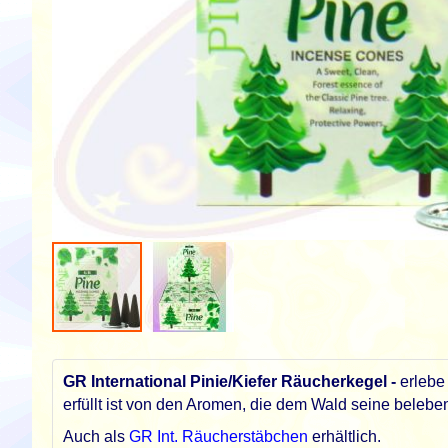
Zum
Anfang
der
GR International Pinie/Kiefer Räucherkegel -
erlebe
Bildgalerie
erfüllt ist von den Aromen, die dem Wald seine beleb
springen
Auch als
GR Int. Räucherstäbchen
erhältlich.