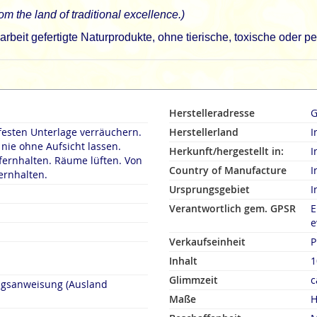
om the land of traditional excellence.)
beit gefertigte Naturprodukte, ohne tierische, toxische oder 
Herstelleradresse
G
festen Unterlage verräuchern.
Herstellerland
I
ie ohne Aufsicht lassen.
Herkunft/hergestellt in:
I
fernhalten. Räume lüften. Von
Country of Manufacture
I
ernhalten.
Ursprungsgebiet
I
Verantwortlich gem. GPSR
E
e
Verkaufseinheit
P
Inhalt
1
Glimmzeit
c
ngsanweisung (Ausland
Maße
H