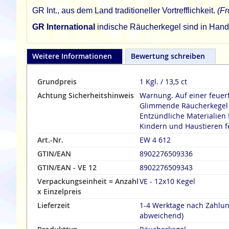
GR Int., aus dem Land traditioneller Vortrefflichkeit.
(Fr
GR International
indische Räucherkegel sind in Handar
Weitere Informationen
Bewertung schreiben
Grundpreis
1 Kgl. / 13,5 ct
Achtung Sicherheitshinweis
Warnung. Auf einer feuer
Glimmende Räucherkegel n
Entzündliche Materialien 
Kindern und Haustieren f
Art.-Nr.
EW 4 612
GTIN/EAN
8902276509336
GTIN/EAN - VE 12
8902276509343
Verpackungseinheit = Anzahl
VE - 12x10 Kegel
x Einzelpreis
Lieferzeit
1-4 Werktage nach Zahlu
abweichend)