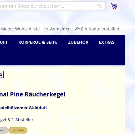
Warenk
Suche
e
Meine Wunschliste
Anmelden
Ein Konto erstellen
UFT
KÖRPERÖL & SEIFE
ZUBEHÖR
EXTRAS
el
nal Pine Räucherkegel
nadelhölzerner Waldduft
gel & 1 Absteller
near
Terpene