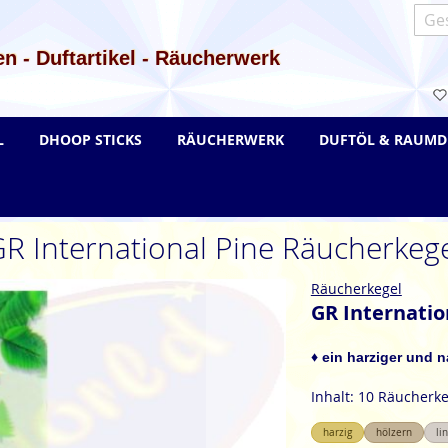
Such
n - Duftartikel - Räucherwerk
L
DHOOP STICKS
RÄUCHERWERK
DUFTÖL & RAUMD
R International Pine Räucherkeg
Räucherkegel
GR Internatio
♦ ein harziger und 
Inhalt: 10 Räucherke
harzig
hölzern
li