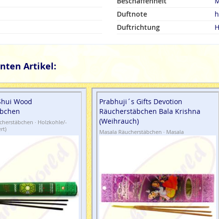
Beschaffenheit
M
Duftnote
h
Duftrichtung
H
nten Artikel:
Shui Wood
Prabhuji´s Gifts Devotion
äbchen
Räucherstäbchen Bala Krishna
(Weihrauch)
herstäbchen · Holzkohle/-
rt)
Masala Räucherstäbchen · Masala