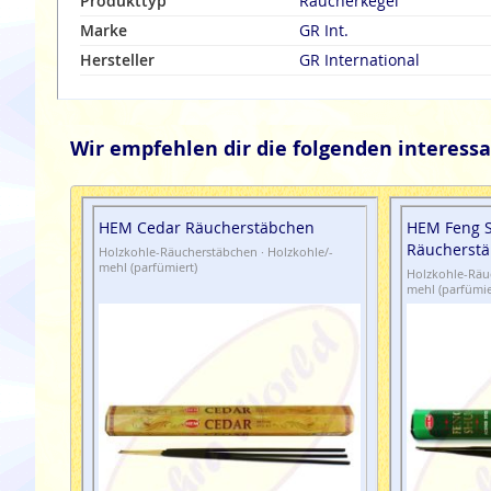
Produkttyp
Räucherkegel
Marke
GR Int.
Hersteller
GR International
Wir empfehlen dir die folgenden interessa
HEM Cedar Räucherstäbchen
HEM Feng 
Räucherst
Holzkohle-Räucherstäbchen · Holzkohle/-
mehl (parfümiert)
Holzkohle-Räuc
mehl (parfümie