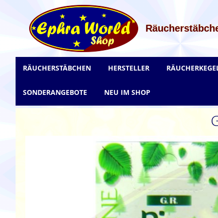
Zum
Inhalt
springen
Räucherstäbche
RÄUCHERSTÄBCHEN
HERSTELLER
RÄUCHERKEGE
SONDERANGEBOTE
NEU IM SHOP
G
Zum
Ende
der
Bildgalerie
springen