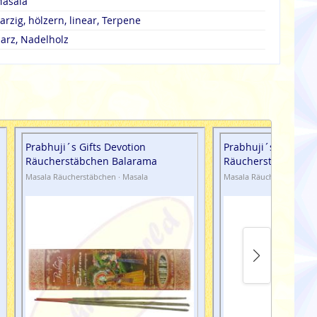
asala
arzig, hölzern, linear, Terpene
arz, Nadelholz
Prabhuji´s Gifts Devotion
Prabhuji´s Gifts De
Räucherstäbchen Balarama
Räucherstäbchen 
Masala Räucherstäbchen · Masala
Masala Räucherstäbchen 