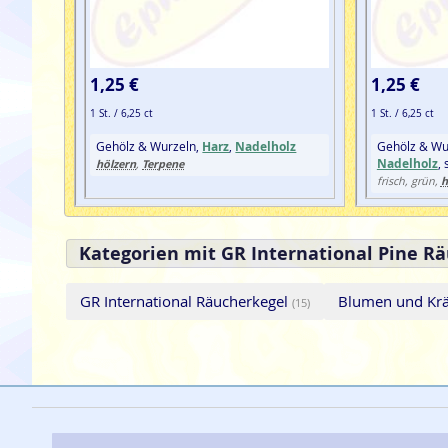
1,25 €
1,25 €
1 St. / 6,25 ct
1 St. / 6,25 ct
Gehölz & Wurzeln,
Harz
,
Nadelholz
Gehölz & Wu
Nadelholz
,
hölzern
Terpene
,
h
frisch, grün,
Kategorien mit GR International Pine R
GR International Räucherkegel
Blumen und Krä
(15)