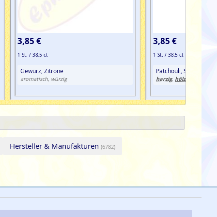
3,85 €
3,85 €
1 St. / 38,5 ct
1 St. / 38,5 ct
Gewürz, Zitrone
Patchouli, Süßgräser
harzig
hölzern
aromatisch, würzig
,
, krautig
Hersteller & Manufakturen
(6782)