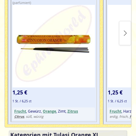
(parfümiert)
1,25 €
1,25 €
1 St. / 6,25 ct
1 St. / 6,25 ct
Frucht
, Gewürz,
Orange
, Zimt,
Zitrus
Frucht
, Harz, 
Citrus
fru
, süß, würzig
erdig, frisch,
Kategorien mit Tulasi Orange XL