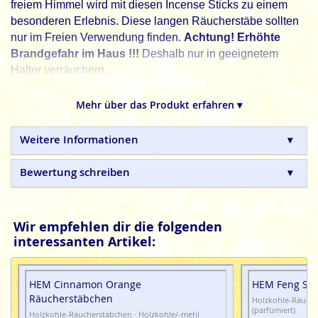
freiem Himmel wird mit diesen Incense Sticks zu einem
besonderen Erlebnis. Diese langen Räucherstäbe sollten
nur im Freien Verwendung finden.
Achtung! Erhöhte
Brandgefahr im Haus !!!
Deshalb nur in geeignetem
Halter verräuchern.
Auch
als
Tulasi Räucherstäbchen
und
Tulasi
Mehr über das Produkt erfahren ▾
Räucherkegel
erhältlich.
Sarathi, Incense für die Seele.
Weitere Informationen
Tulasi
indische XL Räucherstäbchen sind in Handarbeit
hergestellte Naturprodukte, ohne tierische, toxische oder
Bewertung schreiben
petrochemische Zusätze.
Wir empfehlen dir die folgenden
interessanten Artikel:
HEM Cinnamon Orange
HEM Feng Shu
Räucherstäbchen
Holzkohle-Räuche
(parfümiert)
Holzkohle-Räucherstäbchen · Holzkohle/-mehl