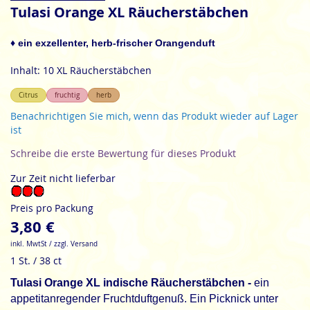
Anfang
Tulasi Orange XL Räucherstäbchen
der
Bildgalerie
♦ ein exzellenter, herb-frischer Orangenduft
springen
Inhalt: 10 XL Räucherstäbchen
Citrus
fruchtig
herb
Benachrichtigen Sie mich, wenn das Produkt wieder auf Lager
ist
Schreibe die erste Bewertung für dieses Produkt
Zur Zeit nicht lieferbar
Preis pro Packung
3,80 €
inkl. MwtSt / zzgl. Versand
1 St. / 38 ct
Tulasi Orange XL indische Räucherstäbchen -
ein
appetitanregender Fruchtduftgenuß. Ein Picknick unter