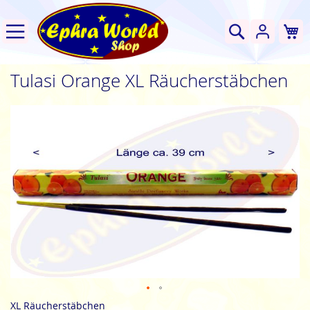
W
Suche
Tulasi Orange XL Räucherstäbchen
Zum
Ende
der
Bildgalerie
springen
Zum
XL Räucherstäbchen