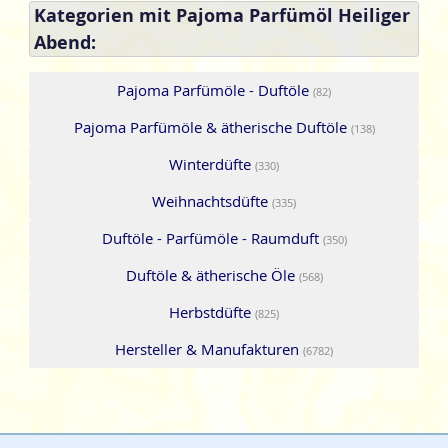
Kategorien mit Pajoma Parfümöl Heiliger
Abend:
Pajoma Parfümöle - Duftöle
(82)
Pajoma Parfümöle & ätherische Duftöle
(138)
Winterdüfte
(330)
Weihnachtsdüfte
(335)
Duftöle - Parfümöle - Raumduft
(350)
Duftöle & ätherische Öle
(568)
Herbstdüfte
(825)
Hersteller & Manufakturen
(6782)