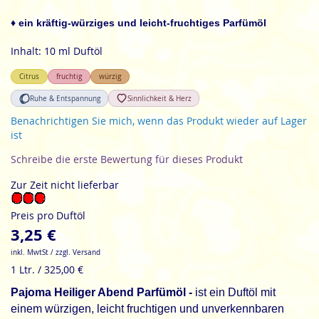
der
Bildgalerie
♦ ein kräftig-würziges und leicht-fruchtiges Parfümöl
springen
Inhalt: 10 ml Duftöl
Citrus
fruchtig
würzig
Ruhe & Entspannung
Sinnlichkeit & Herz
Benachrichtigen Sie mich, wenn das Produkt wieder auf Lager
ist
Schreibe die erste Bewertung für dieses Produkt
Zur Zeit nicht lieferbar
Preis pro Duftöl
3,25 €
inkl. MwtSt / zzgl. Versand
1 Ltr. / 325,00 €
Pajoma Heiliger Abend Parfümöl -
ist ein Duftöl mit
einem würzigen, leicht fruchtigen und unverkennbaren