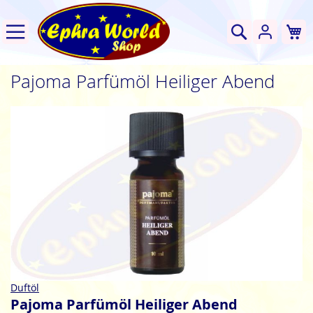
W
Suche
Pajoma Parfümöl Heiliger Abend
Zum
Ende
der
Bildgalerie
springen
Zum
Duftöl
Anfang
Pajoma Parfümöl Heiliger Abend