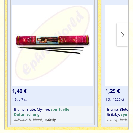
1,40 €
1,25 €
1 St. / 7 ct
1 St. / 6,25 ct
Blume, Blüte, Myrrhe,
spirituelle
Blume, Blüte,
K
Duftmischung
& Baby,
spirit
würzig
balsamisch, blumig,
blumig, herb, kr