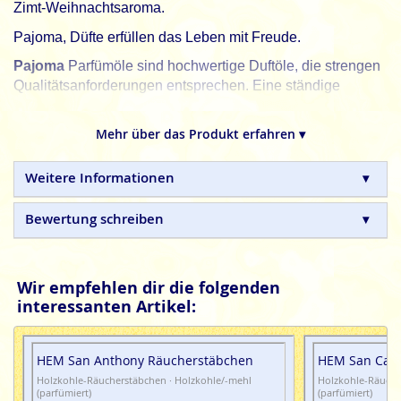
Zimt-Weihnachtsaroma.
Pajoma, Düfte erfüllen das Leben mit Freude.
Pajoma
Parfümöle sind hochwertige Duftöle, die strengen
Qualitätsanforderungen entsprechen. Eine ständige
Qualitätskontrolle sorgt für einen unbeschwerten
Duftgenuss.
Mehr über das Produkt erfahren ▾
Achtung
Weitere Informationen
Achtung
Bewertung schreiben
Wir empfehlen dir die folgenden
interessanten Artikel:
HEM San Anthony Räucherstäbchen
HEM San Caye
Holzkohle-Räucherstäbchen · Holzkohle/-mehl
Holzkohle-Räuche
(parfümiert)
(parfümiert)